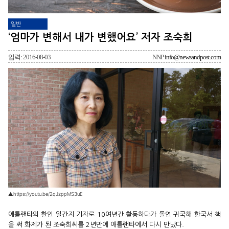
일반
‘엄마가 변해서 내가 변했어요’ 저자 조숙희
입력: 2016-08-03
NNP
info@newsandpost.com
▲https://youtu.be/2qJzppMS3uE
애틀랜타의 한인 일간지 기자로 10여년간 활동하다가 돌연 귀국해 한국서 책
을 써 화제가 된 조숙희씨를 2년만에 애틀랜타에서 다시 만났다.