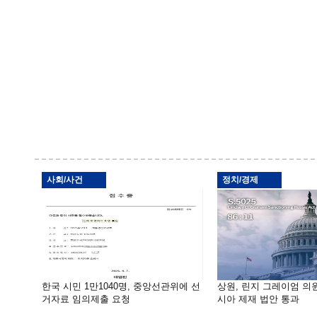
사회/사건
정치/경제
한국 시민 1만1040명, 중앙선관위에 선
상원, 린지 그레이엄 의
거자료 임의제출 요청
시아 제재 법안 통과