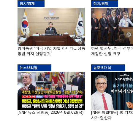
정치/경제
정치/경제
방미통위 “미국 기업 차별 아니다…정통
하원 법사위, 한국 정
망법 취지 설명할것”
개정안 설명 요구
뉴스브리핑
뉴포초대석
[NNP 뉴스 생방송] 2026년 8월 6일(목)
[NNP 특별대담] 홍 기자
사가 답한다