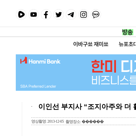
이바구쑈 재미쑈
뉴포초
이인선 부지사 “조지아주와 더 
영상촬영: 2013-12-05
촬영장소: ������