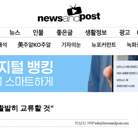
대석
美주알KO주알
기자의눈
뉴포커런트
녹화
활발히 교류할 것”
작성자: NNP
info@newsandpost.com