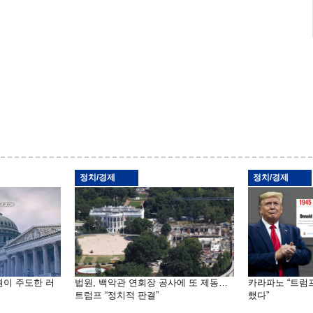
정치/경제
정치/경제
원이 주도한 러
법원, 백악관 연회장 공사에 또 제동…
카라파노 “트럼
트럼프 “정치적 판결”
했다”