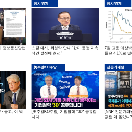
정치/경제
정치/경제
부에 정보통신망법
스틸 대사, 위성락 만나 “한미 동맹 지속
7월 고용 예상
적인 발전에 최선”
률은 4.1%로 
美주알KO주알
전문가패널
가 묻고, 이 박
[美주알KO주알] 기업철학 "3D" 공유합
[NNP 전문가패
니다
값은 왜 올랐나?…