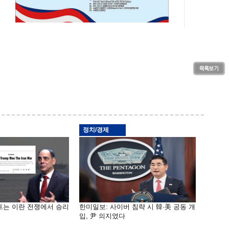
정치/경제
프는 이란 전쟁에서 승리
한미일보: 사이버 침략 시 韓·美 공동 개
입, 尹 의지였다