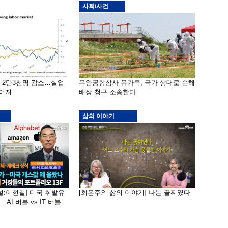
사회/사건
밖 2만3천명 감소…실업
무안공항참사 유가족, 국가 상대로 손해
떨어져
배상 청구 소송한다
삶의 이야기
널:이현철] 미국 휘발유
[최은주의 삶의 이야기] 나는 꼴찌였다
AI 버블 vs IT 버블