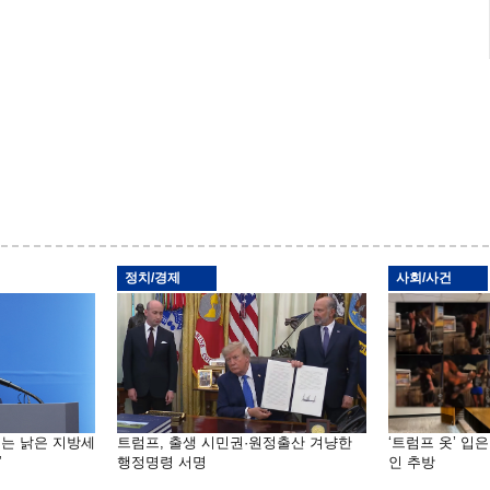
정치/경제
사회/사건
기는 낡은 지방세
트럼프, 출생 시민권·원정출산 겨냥한
‘트럼프 옷’ 입
”
행정명령 서명
인 추방