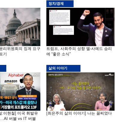
정치/경제
 윤리위원회의 징계 요구
트럼프, 사회주의 성향 엘-사예드 승리
 포기
에 “좋은 소식”
삶의 이야기
널:이현철] 미국 휘발유
[최은주의 삶의 이야기] 나는 꼴찌였다
AI 버블 vs IT 버블