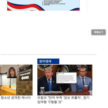
정치/경제
은 청소년 공격한 캐나다
트럼프 “탄약 부족 ‘정보 유출자’, 장기
징역형 구형할 것”