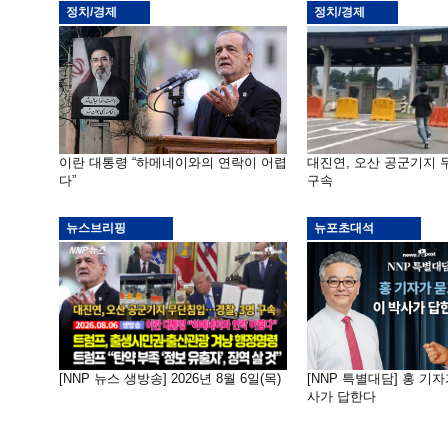
정치/경제
정치/경제
이란 대통령 “하메네이와의 연락이 어렵
대진연, 오산 공군기지
다”
구속
뉴스브리핑
뉴포초대석
[NNP 뉴스 생방송] 2026년 8월 6일(목)
[NNP 특별대담] 홍 기자
사가 답한다