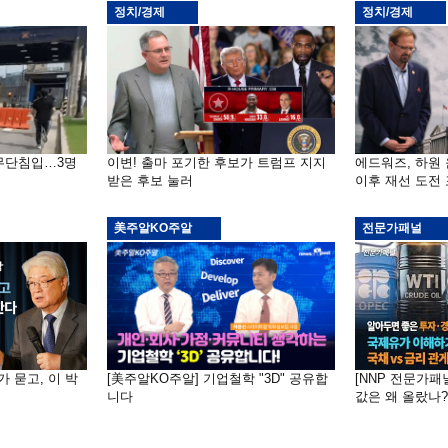
정치/경제
정치/경제
 무단침입…3명
이변! 출마 포기한 후보가 트럼프 지지
에드워즈, 하원
받은 후보 눌러
이후 재선 도전
美주알KO주알
전문가패널
가 묻고, 이 박
[美주알KO주알] 기업철학 "3D" 공유합
[NNP 전문가패
니다
값은 왜 올랐나?…