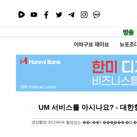
이바구쑈 재미쑈
뉴포초
UM 서비스를 아시나요? - 대
영상촬영: 2012-06-04
촬영장소: ��Ʋ��Ÿ ���̳��� �轼