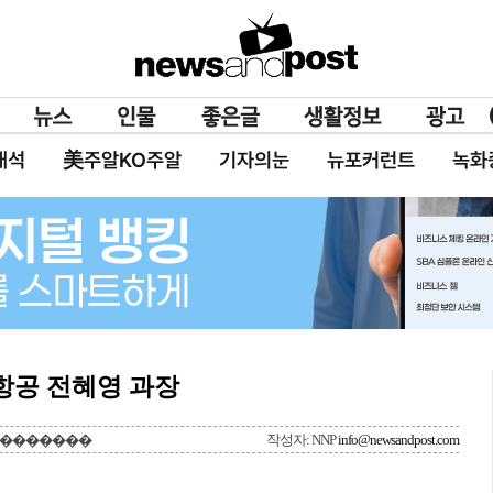
대석
美주알KO주알
기자의눈
뉴포커런트
녹화
한항공 전혜영 과장
작성자: NNP
info@newsandpost.com
 ��������