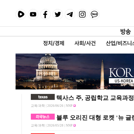
정치/경제
사회/사건
산업/비즈니
텍사스 주, 공립학교 교육과정
교육/과학 |
2026/06/26
| NNP
블루 오리진 대형 로켓 '뉴 글
교육/과학 |
2026/05/28
| NNP