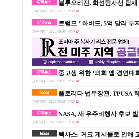
블루오리진, 화성탐사선 탑재
교육/과학 |
2025/11/13
| NNP
트럼프 "하버드, 5억 달러 투
교육/과학 |
2025/09/30
| NNP
중고생 위한 ‘의회 앱 경연대회
교육/과학 |
2025/09/27
| NNP
플로리다 법무장관, TPUSA 
교육/과학 |
2025/09/26
| NNP
NASA, 새 우주비행사 후보 
교육/과학 |
2025/09/23
| NNP
텍사스: 커크 게시물로 인해 교