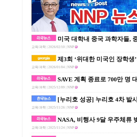
미국 대학내 중국 과학자들, 
교육/과학 |
2026/02/10
| NNP
제3회 ‘위대한 미국인 장학생’
교육/과학 |
2026/01/04
| NNP
SAVE 계획 종료로 700만 명
교육/과학 |
2025/12/09
| NNP
[누리호 성공] 누리호 4차 
교육/과학 |
2025/11/26
| NNP
NASA, 비행사 9달 우주체류
교육/과학 |
2025/11/24
| NNP