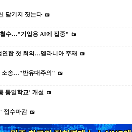
대신 달기지 짓는다
' 철수…"기업용 AI에 집중"
로벌연합 첫 회의…멜라니아 주재
또 소송…"반유대주의"
통 통일학교’ 개설
" 접수마감