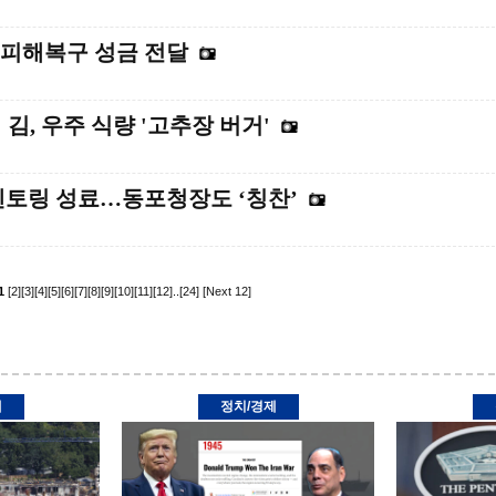
불피해복구 성금 전달
김, 우주 식량 '고추장 버거'
멘토링 성료…동포청장도 ‘칭찬’
1
[2]
[3]
[4]
[5]
[6]
[7]
[8]
[9]
[10]
[11]
[12]
..
[24]
[Next 12]
제
정치/경제