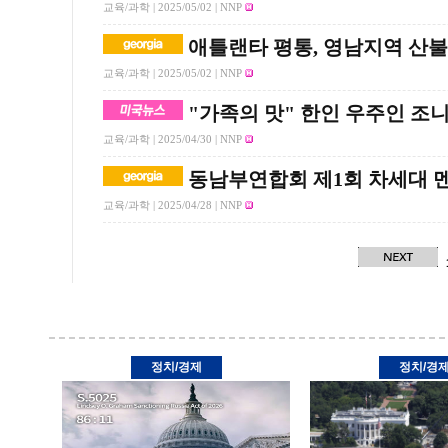
교육/과학 |
2025/05/02
| NNP
애틀랜타 평통, 영남지역 산
교육/과학 |
2025/05/02
| NNP
"가족의 맛" 한인 우주인 조니 
교육/과학 |
2025/04/30
| NNP
동남부연합회 제1회 차세대 
교육/과학 |
2025/04/28
| NNP
정치/경제
정치/경