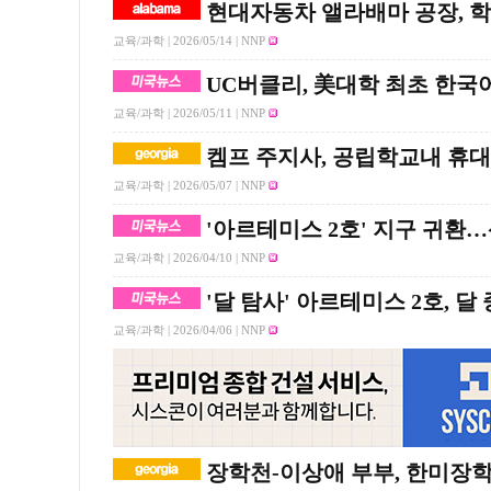
현대자동차 앨라배마 공장, 학
교육/과학 |
2026/05/14
| NNP
UC버클리, 美대학 최초 한국
교육/과학 |
2026/05/11
| NNP
켐프 주지사, 공립학교내 휴대
교육/과학 |
2026/05/07
| NNP
'아르테미스 2호' 지구 귀환
교육/과학 |
2026/04/10
| NNP
'달 탐사' 아르테미스 2호, 달
교육/과학 |
2026/04/06
| NNP
장학천-이상애 부부, 한미장