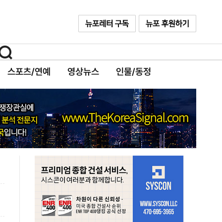
스포츠/연예
영상뉴스
인물/동정