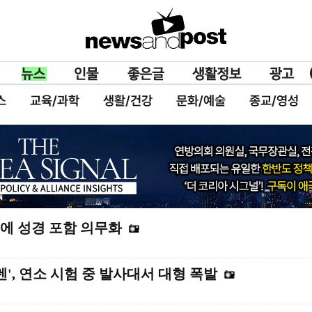
스
교육/과학
생활/건강
문화/예술
종교/영성
에 성경 포함 의무화
렌', 연소 시험 중 발사대서 대형 폭발