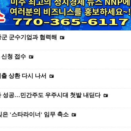
중군 군수기업과 협력해
 신청 접수
 대출 상환 다시 나서
발사 성공…민간주도 우주시대 첫발 내딛다
 빚은 '스타라이너' 임무 축소