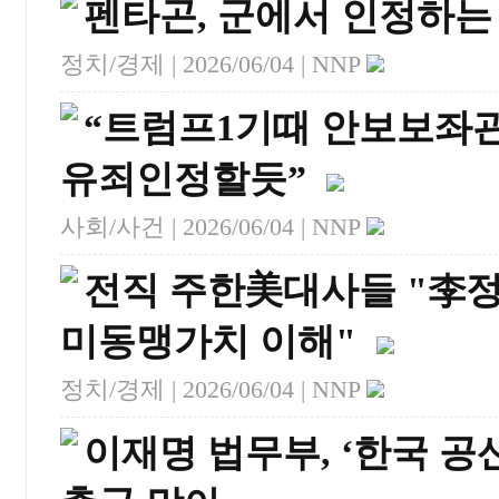
펜타곤, 군에서 인정하는 
정치/경제 |
2026/06/04
| NNP
“트럼프1기때 안보보좌
유죄인정할듯”
사회/사건 |
2026/06/04
| NNP
전직 주한美대사들 "李
미동맹가치 이해"
정치/경제 |
2026/06/04
| NNP
이재명 법무부, ‘한국 공