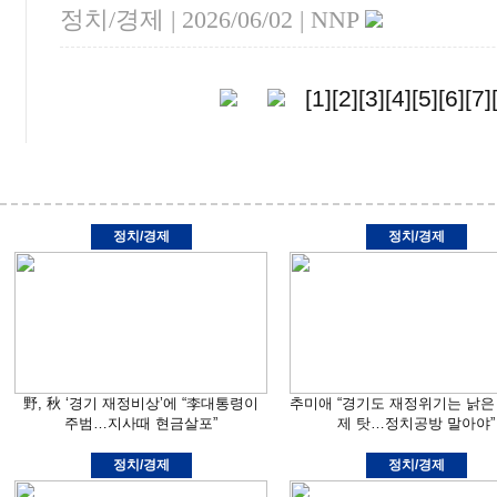
정치/경제 |
2026/06/02
| NNP
[1]
[2]
[3]
[4]
[5]
[6]
[7]
정치/경제
정치/경제
野, 秋 ‘경기 재정비상’에 “李대통령이
추미애 “경기도 재정위기는 낡은
주범…지사때 현금살포”
제 탓…정치공방 말아야”
정치/경제
정치/경제