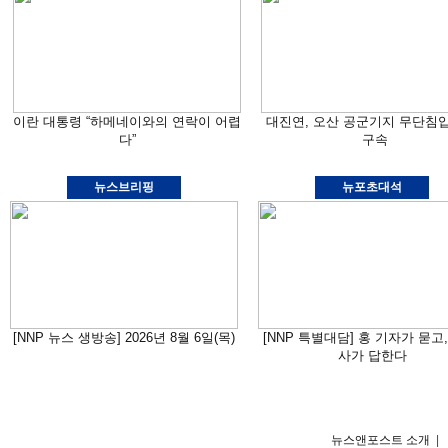
이란 대통령 “하메네이와의 연락이 어렵
대진연, 오산 공군기지 무단침
다”
구속
뉴스브리핑
뉴포초대석
[NNP 뉴스 생방송] 2026년 8월 6일(목)
[NNP 특별대담] 홍 기자가 묻고,
사가 답한다
뉴스앤포스트 소개
|