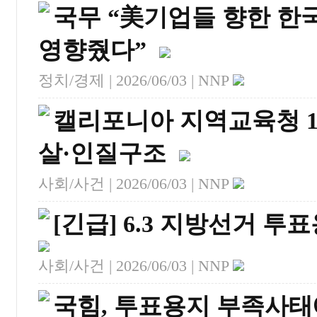
국무 “美기업들 향한 한
영향줬다”
정치/경제 |
2026/06/03
| NNP
캘리포니아 지역교육청 
살·인질구조
사회/사건 |
2026/06/03
| NNP
[긴급] 6.3 지방선거 
사회/사건 |
2026/06/03
| NNP
국힘, 투표용지 부족사태