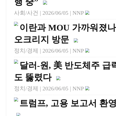
행 중”
사회/사건 |
2026/06/05
| NNP
이란과 MOU 가까워졌나
오크리지 방문
정치/경제 |
2026/06/05
| NNP
달러-원, 美 반도체주 급
도 뚫렸다
정치/경제 |
2026/06/05
| NNP
트럼프, 고용 보고서 환