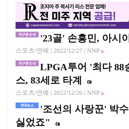
'23골' 손흥민, 아시
스포츠/연예 |
2022/12/27
| NNP
LPGA투어 '최다 88
스, 83세로 타계
스포츠/연예 |
2022/12/26
| NNP
'조선의 사랑꾼' 박
싫었죠"