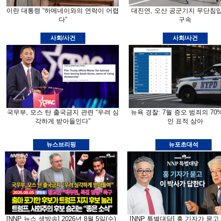
이란 대통령 “하메네이와의 연락이 어렵
대진연, 오산 공군기지 무단침
다”
구속
사회/사건
사회/사건
국무부, 모스 탄 출국금지 관련 “우려 심
뉴욕 경찰: 7월 증오 범죄의 70
각하게 받아들인다”
인 표적 삼아
뉴스브리핑
뉴포초대석
[NNP 뉴스 생방송] 2026년 8월 5일(수)
[NNP 특별대담] 홍 기자가 묻고,