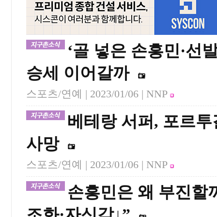
‘골 넣은 손흥민·선
승세 이어갈까
스포츠/연예 |
2023/01/06
| NNP
베테랑 서퍼, 포르투
사망
스포츠/연예 |
2023/01/06
| NNP
손흥민은 왜 부진할
조화·자신감↓”