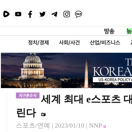
정치/경제
사회/사건
산업/비즈니스
세계 최대 e스포츠 대
린다
스포츠/연예 |
2023/01/10
| NNP