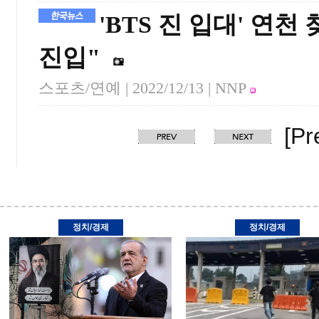
'BTS 진 입대' 연
진입"
스포츠/연예 |
2022/12/13
| NNP
[Pr
정치/경제
정치/경제