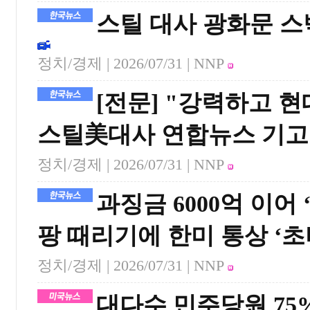
스틸 대사 광화문 스
정치/경제 |
2026/07/31
| NNP
[전문] "강력하고 
스틸美대사 연합뉴스 기고
정치/경제 |
2026/07/31
| NNP
과징금 6000억 이어 
팡 때리기에 한미 통상 ‘초
정치/경제 |
2026/07/31
| NNP
대다수 민주당원 75