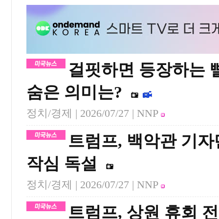
걸핏하면 등장하는 빨간
숨은 의미는?
정치/경제 |
2026/07/27
| NNP
트럼프, 백악관 기자
작심 독설
정치/경제 |
2026/07/27
| NNP
트럼프, 상원 휴회 전 ‘