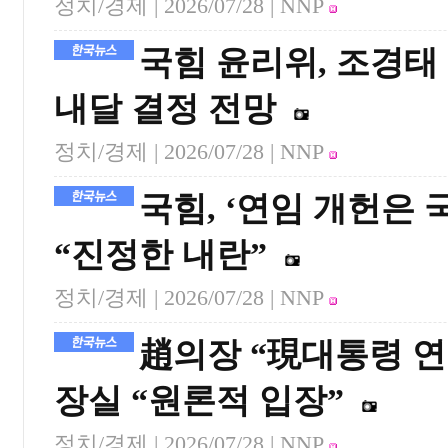
정치/경제 |
2026/07/28
| NNP
국힘 윤리위, 조경태
내달 결정 전망
정치/경제 |
2026/07/28
| NNP
국힘, ‘연임 개헌은 
“진정한 내란”
정치/경제 |
2026/07/28
| NNP
趙의장 “現대통령 
장실 “원론적 입장”
정치/경제 |
2026/07/28
| NNP