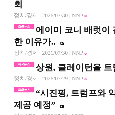
회
정치/경제 |
2026/07/30
| NNP
에이미 코니 배럿이 
한 이유가..
정치/경제 |
2026/07/30
| NNP
상원, 클레이턴을 
정치/경제 |
2026/07/29
| NNP
“시진핑, 트럼프와 
제공 예정”