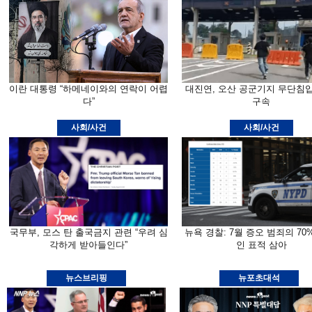
이란 대통령 “하메네이와의 연락이 어렵
대진연, 오산 공군기지 무단침
다”
구속
사회/사건
사회/사건
국무부, 모스 탄 출국금지 관련 “우려 심
뉴욕 경찰: 7월 증오 범죄의 70
각하게 받아들인다”
인 표적 삼아
뉴스브리핑
뉴포초대석