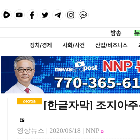
정치/경제
사회/사건
산업/비즈니스
[한글자막] 조지아
영상뉴스 |
2020/06/18
| NNP