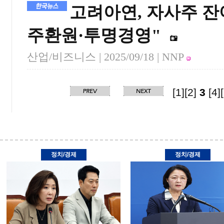
고려아연, 자사주 잔
주환원·투명경영"
산업/비즈니스 |
2025/09/18
| NNP
[1]
[2]
3
[4]
정치/경제
정치/경제