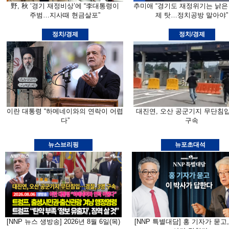
野, 秋 ‘경기 재정비상’에 “李대통령이
추미애 “경기도 재정위기는 낡은
주범…지사때 현금살포”
제 탓…정치공방 말아야”
정치/경제
정치/경제
이란 대통령 “하메네이와의 연락이 어렵
대진연, 오산 공군기지 무단침
다”
구속
뉴스브리핑
뉴포초대석
[NNP 뉴스 생방송] 2026년 8월 6일(목)
[NNP 특별대담] 홍 기자가 묻고,