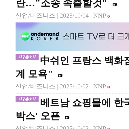
란…"소송 속출할것"
산업/비즈니스 |
2025/10/04
| NNP
中쉬인 프랑스 백화
계 모욕"
산업/비즈니스 |
2025/10/02
| NNP
베트남 쇼핑몰에 한국
박스' 오픈
산업/비즈니스 |
2025/10/02
| NNP