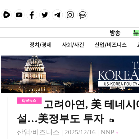
정치/경제
사회/사건
산업/비즈니스
고려아연, 美 테네시
설…美정부도 투자
산업/비즈니스 |
2025/12/16
| NNP