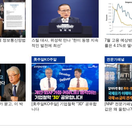
부에 정보통신망법
스틸 대사, 위성락 만나 “한미 동맹 지속
7월 고용 예상
적인 발전에 최선”
률은 4.1%로 
美주알KO주알
전문가패널
가 묻고, 이 박
[美주알KO주알] 기업철학 "3D" 공유합
[NNP 전문가패
니다
값은 왜 올랐나?…