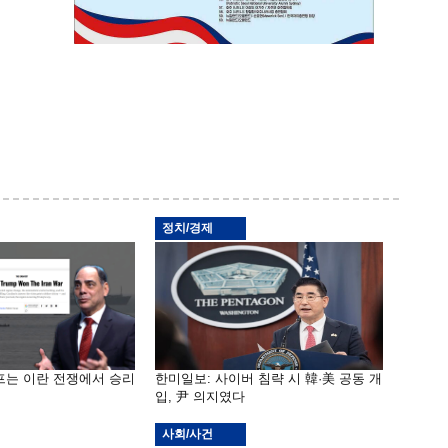
정치/경제
프는 이란 전쟁에서 승리
한미일보: 사이버 침략 시 韓·美 공동 개
입, 尹 의지였다
사회/사건