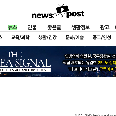
스
교육/과학
생활/건강
문화/예술
종교/영성
작성자: NNP
info@newsandpost.