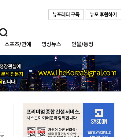
스포츠/연예
영상뉴스
인물/동정
com