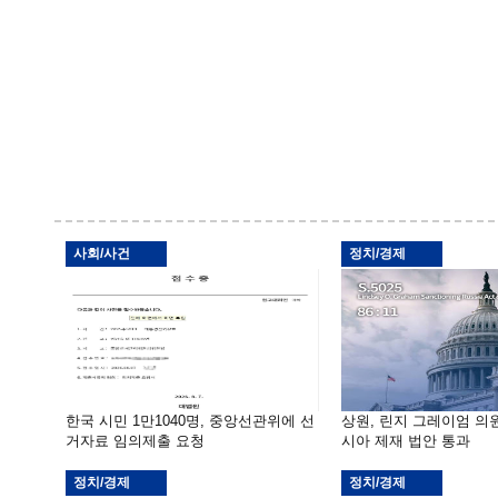
사회/사건
정치/경제
한국 시민 1만1040명, 중앙선관위에 선
상원, 린지 그레이엄 의
거자료 임의제출 요청
시아 제재 법안 통과
정치/경제
정치/경제