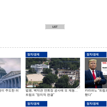
정치/경제
정치/경제
원이 주도한 러
법원, 백악관 연회장 공사에 또 제동…
카라파노 “트럼
트럼프 “정치적 판결”
했다”
정치/경제
정치/경제