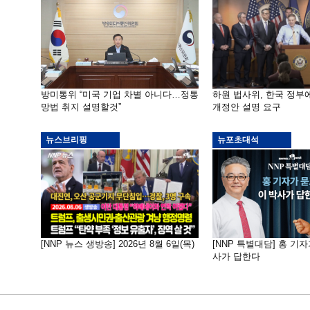
방미통위 “미국 기업 차별 아니다…정통
하원 법사위, 한국 정
망법 취지 설명할것”
개정안 설명 요구
뉴스브리핑
뉴포초대석
[NNP 뉴스 생방송] 2026년 8월 6일(목)
[NNP 특별대담] 홍 기자
사가 답한다