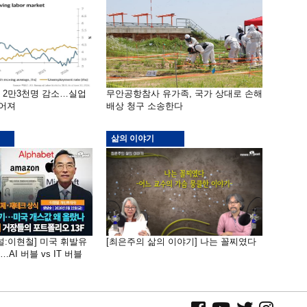
밖 2만3천명 감소…실업
무안공항참사 유가족, 국가 상대로 손해
떨어져
배상 청구 소송한다
삶의 이야기
널:이현철] 미국 휘발유
[최은주의 삶의 이야기] 나는 꼴찌였다
AI 버블 vs IT 버블