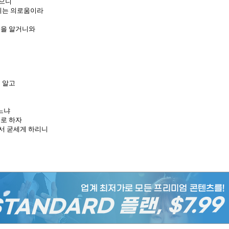
였으니
위는 의로움이라
줄을 알거니와
 알고
느냐
로 하자
에서 굳세게 하리니