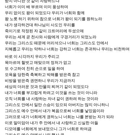
받지 아니한 것 같이 자랑하느냐
너희가 이미 배 부르며 이미 풍성하며
우리 없이도 왕이 되었도다 우리가 너희와 함께
왕 노릇 하기 위하여 참으로 너희가 왕이 되기를 원하노라
내가 생각하건대 하나님이 사도인 우리를
죽이기로 작정된 자 같이 끄트머리에 두셨으매
우리는 세계 곧 천사와 사람에게 구경거리가 되었노라
우리는 그리스도 때문에 어리석으나 너희는 그리스도 안에서
지혜롭고 우리는 약하나 너희는 강하고 너희는 존귀하나 우리는 비천하여
바로 이 시각까지 우리가 주리고
목마르며 헐벗고 매맞으며 정처가 없고
또 수고하여 친히 손으로 일을 하며
모욕을 당한즉 축복하고 박해를 받은즉 참고
비방을 받은즉 권면하니 우리가 지금까지
세상의 더러운 것과 만물의 찌꺼기 같이 되었도다
내가 너희를 부끄럽게 하려고 이것을 쓰는 것이 아니라
오직 너희를 내 사랑하는 자녀 같이 권하려 하는 것이라
그리스도 안에서 일만 스승이 있으되 아버지는 많지 아니하니
그리스도 예수 안에서 내가 복음으로써 너희를 낳았음이라
그러므로 내가 너희에게 권하노니 너희는 나를 본받는 자가 되라
이로 말미암아 내가 주 안에서 내 사랑하고 신실한 아들
디모데를 너희에게 보내었으니 그가 너희로 하여금
그리스도 예수 안에서 나의 행사 곧