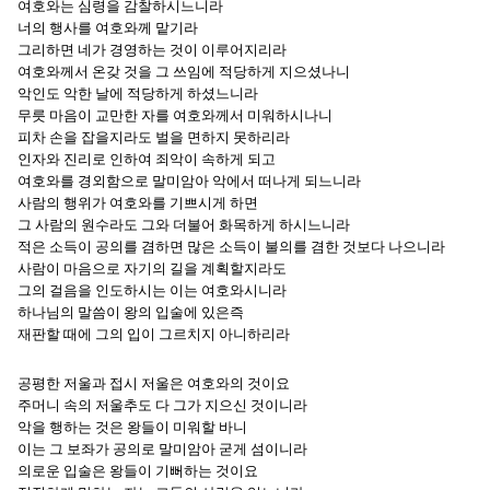
여호와는 심령을 감찰하시느니라
너의 행사를 여호와께 맡기라
그리하면 네가 경영하는 것이 이루어지리라
여호와께서 온갖 것을 그 쓰임에 적당하게 지으셨나니
악인도 악한 날에 적당하게 하셨느니라
무릇 마음이 교만한 자를 여호와께서 미워하시나니
피차 손을 잡을지라도 벌을 면하지 못하리라
인자와 진리로 인하여 죄악이 속하게 되고
여호와를 경외함으로 말미암아 악에서 떠나게 되느니라
사람의 행위가 여호와를 기쁘시게 하면
그 사람의 원수라도 그와 더불어 화목하게 하시느니라
적은 소득이 공의를 겸하면 많은 소득이 불의를 겸한 것보다 나으니라
사람이 마음으로 자기의 길을 계획할지라도
그의 걸음을 인도하시는 이는 여호와시니라
하나님의 말씀이 왕의 입술에 있은즉
재판할 때에 그의 입이 그르치지 아니하리라
공평한 저울과 접시 저울은 여호와의 것이요
주머니 속의 저울추도 다 그가 지으신 것이니라
악을 행하는 것은 왕들이 미워할 바니
이는 그 보좌가 공의로 말미암아 굳게 섬이니라
의로운 입술은 왕들이 기뻐하는 것이요