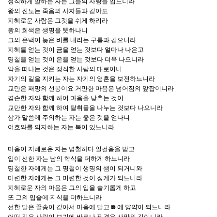
정직하게 말하는 자는 그들의 사랑을 입느니라
왕의 진노는 죽음의 사자들과 같아도
지혜로운 사람은 그것을 쉬게 하리라
왕의 희색은 생명을 뜻하나니
그의 은택이 늦은 비를 내리는 구름과 같으니라
지혜를 얻는 것이 금을 얻는 것보다 얼마나 나은고
명철을 얻는 것이 은을 얻는 것보다 더욱 나으니라
악을 떠나는 것은 정직한 사람의 대로이니
자기의 길을 지키는 자는 자기의 영혼을 보전하느니라
교만은 패망의 선봉이요 거만한 마음은 넘어짐의 앞잡이니라
겸손한 자와 함께 하여 마음을 낮추는 것이
교만한 자와 함께 하여 탈취물을 나누는 것보다 나으니라
삼가 말씀에 주의하는 자는 좋은 것을 얻나니
여호와를 의지하는 자는 복이 있느니라
마음이 지혜로운 자는 명철하다 일컬음을 받고
입이 선한 자는 남의 학식을 더하게 하느니라
명철한 자에게는 그 명철이 생명의 샘이 되거니와
미련한 자에게는 그 미련한 것이 징계가 되느니라
지혜로운 자의 마음은 그의 입을 슬기롭게 하고
또 그의 입술에 지식을 더하느니라
선한 말은 꿀송이 같아서 마음에 달고 뼈에 양약이 되느니라
어떤 길은 사람이 보기에 바르나 필경은 사망의 길이니라