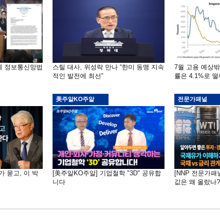
부에 정보통신망법
스틸 대사, 위성락 만나 “한미 동맹 지속
7월 고용 예상
적인 발전에 최선”
률은 4.1%로 
美주알KO주알
전문가패널
가 묻고, 이 박
[美주알KO주알] 기업철학 "3D" 공유합
[NNP 전문가패
니다
값은 왜 올랐나?…