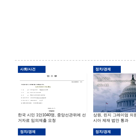
사회/사건
정치/경제
한국 시민 1만1040명, 중앙선관위에 선
상원, 린지 그레이엄 의
거자료 임의제출 요청
시아 제재 법안 통과
정치/경제
정치/경제