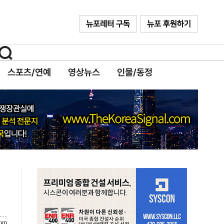
스포츠/연예
영상뉴스
인물/동정
com