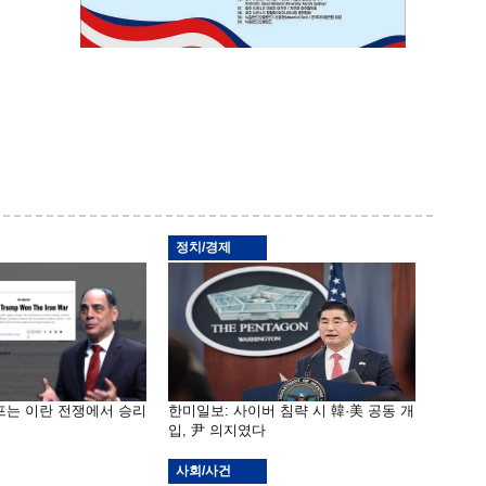
정치/경제
프는 이란 전쟁에서 승리
한미일보: 사이버 침략 시 韓·美 공동 개
입, 尹 의지였다
사회/사건