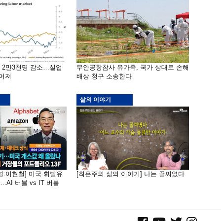
밖 2만3천명 감소…실업
무안공항참사 유가족, 국가 상대로 손해
떨어져
배상 청구 소송한다
삶의 이야기
널:이현철] 미국 휘발유
[최은주의 삶의 이야기] 나는 꼴찌였다
AI 버블 vs IT 버블