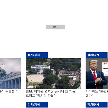
정치/경제
정치/경제
원이 주도한 러
법원, 백악관 연회장 공사에 또 제동…
카라파노 “트럼
트럼프 “정치적 판결”
했다”
정치/경제
정치/경제