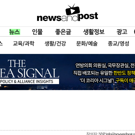
스
교육/과학
생활/건강
문화/예술
종교/영성
작성자: NNP
info@newsandpost.