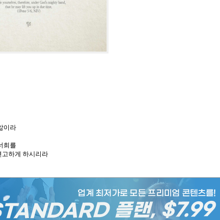
 앎이라
 너희를
 견고하게 하시리라