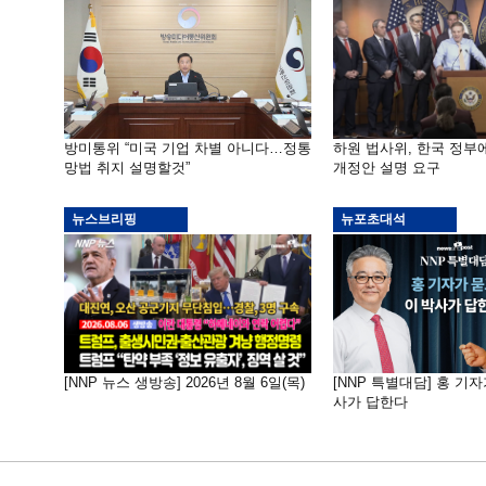
방미통위 “미국 기업 차별 아니다…정통
하원 법사위, 한국 정
망법 취지 설명할것”
개정안 설명 요구
뉴스브리핑
뉴포초대석
[NNP 뉴스 생방송] 2026년 8월 6일(목)
[NNP 특별대담] 홍 기자
사가 답한다