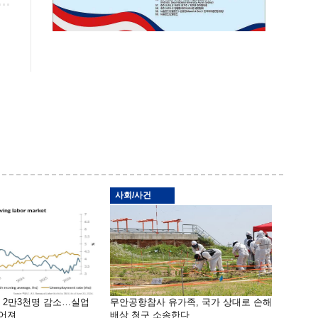
사회/사건
밖 2만3천명 감소…실업
무안공항참사 유가족, 국가 상대로 손해
떨어져
배상 청구 소송한다