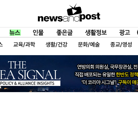
스
교육/과학
생활/건강
문화/예술
종교/영성