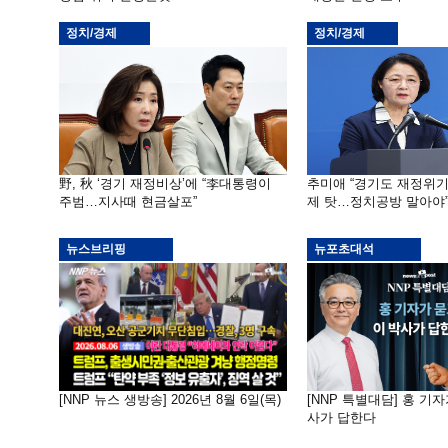
정치/경제
정치/경제
野, 秋 ‘경기 재정비상’에 “李대통령이
추미애 “경기도 재정위
주범…지사때 현금살포”
제 탓…정치공방 말아야
뉴스브리핑
뉴포초대석
[NNP 뉴스 생방송] 2026년 8월 6일(목)
[NNP 특별대담] 홍 기자
사가 답한다