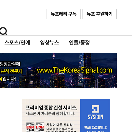
스포츠/연예
영상뉴스
인물/동정