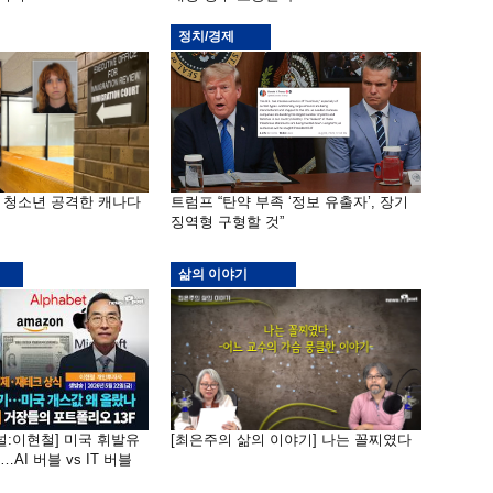
정치/경제
은 청소년 공격한 캐나다
트럼프 “탄약 부족 ‘정보 유출자’, 장기
징역형 구형할 것”
삶의 이야기
널:이현철] 미국 휘발유
[최은주의 삶의 이야기] 나는 꼴찌였다
AI 버블 vs IT 버블