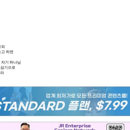
르되
는고 하면
 자기 하나님
 섬기므로
더라