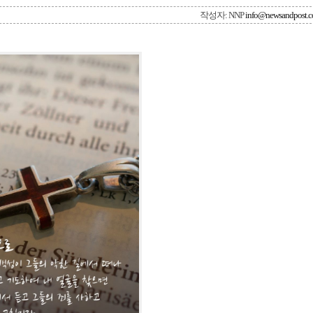
작성자: NNP
info@newsandpost.