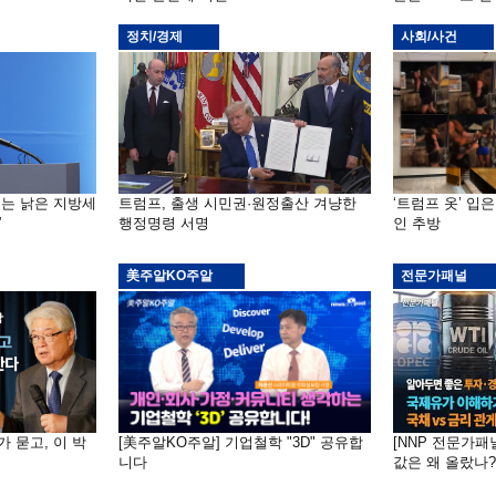
정치/경제
사회/사건
기는 낡은 지방세
트럼프, 출생 시민권·원정출산 겨냥한
‘트럼프 옷’ 입
”
행정명령 서명
인 추방
美주알KO주알
전문가패널
가 묻고, 이 박
[美주알KO주알] 기업철학 "3D" 공유합
[NNP 전문가패
니다
값은 왜 올랐나?…