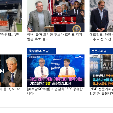
 무단침입…3명
이변! 출마 포기한 후보가 트럼프 지지
에드워즈, 하원
받은 후보 눌러
이후 재선 도전
美주알KO주알
전문가패널
가 묻고, 이 박
[美주알KO주알] 기업철학 "3D" 공유합
[NNP 전문가패
니다
값은 왜 올랐나?…