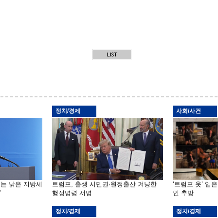
정치/경제
사회/사건
기는 낡은 지방세
트럼프, 출생 시민권·원정출산 겨냥한
‘트럼프 옷’ 입
”
행정명령 서명
인 추방
정치/경제
정치/경제