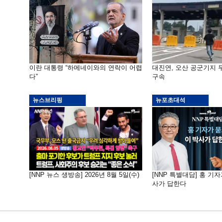
이란 대통령 “하메네이와의 연락이 어렵
대진연, 오산 공군기지
다”
구속
뉴스브리핑
뉴포초대석
[NNP 뉴스 생방송] 2026년 8월 5일(수)
[NNP 특별대담] 홍 기자
사가 답한다