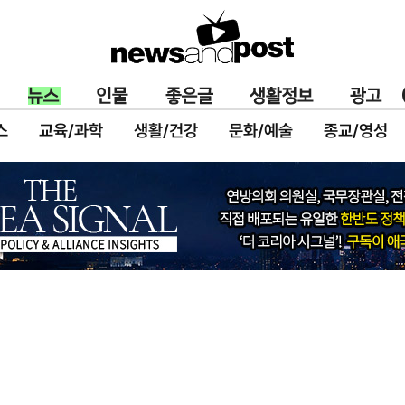
스
교육/과학
생활/건강
문화/예술
종교/영성