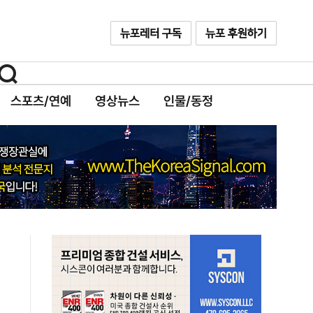
스포츠/연예
영상뉴스
인물/동정