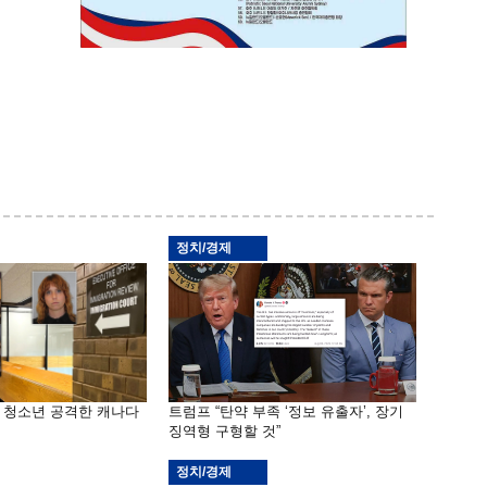
정치/경제
은 청소년 공격한 캐나다
트럼프 “탄약 부족 ‘정보 유출자’, 장기
징역형 구형할 것”
정치/경제