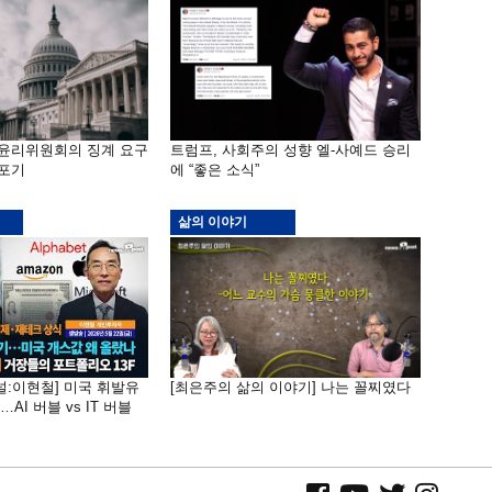
 윤리위원회의 징계 요구
트럼프, 사회주의 성향 엘-사예드 승리
 포기
에 “좋은 소식”
삶의 이야기
널:이현철] 미국 휘발유
[최은주의 삶의 이야기] 나는 꼴찌였다
AI 버블 vs IT 버블