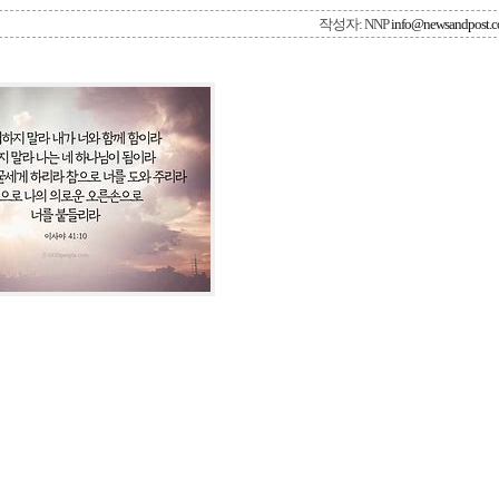
작성자: NNP
info@newsandpost.