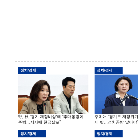
정치/경제
정치/경제
野, 秋 ‘경기 재정비상’에 “李대통령이
추미애 “경기도 재정위
주범…지사때 현금살포”
제 탓…정치공방 말아야
정치/경제
정치/경제