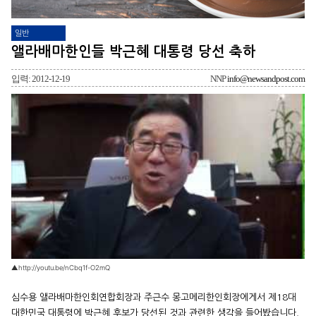
일반
앨라배마한인들 박근혜 대통령 당선 축하
입력: 2012-12-19
NNP
info@newsandpost.com
▲http://youtu.be/nCbq1f-O2mQ
심수용 앨라배마한인회연합회장과 주근수 몽고메리한인회장에게서 제18대
대한민국 대통령에 박근혜 후보가 당선된 것과 관련한 생각을 들어봤습니다.