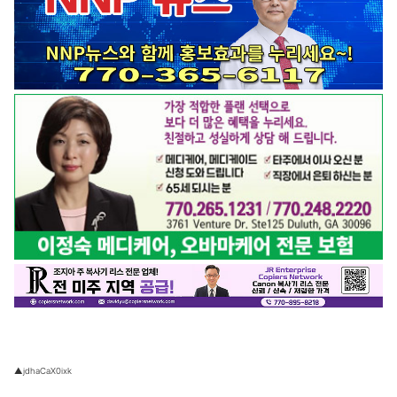
▲jdhaCaX0ixk