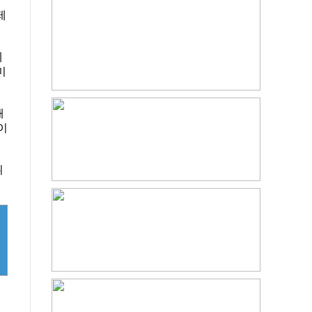
제
제
미
해
이
취