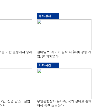
정치/경제
프는 이란 전쟁에서 승리
한미일보: 사이버 침략 시 韓·美 공동 개
입, 尹 의지였다
사회/사건
밖 2만3천명 감소…실업
무안공항참사 유가족, 국가 상대로 손해
떨어져
배상 청구 소송한다