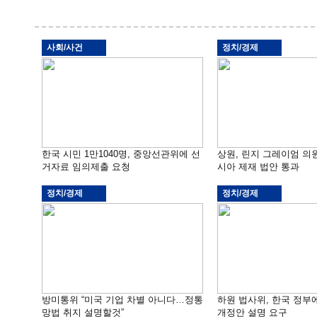
사회/사건
정치/경제
한국 시민 1만1040명, 중앙선관위에 선
상원, 린지 그레이엄 의
거자료 임의제출 요청
시아 제재 법안 통과
정치/경제
정치/경제
방미통위 “미국 기업 차별 아니다…정통
하원 법사위, 한국 정
망법 취지 설명할것”
개정안 설명 요구