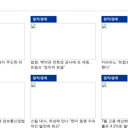
정치/경제
정치/경제
원이 주도한 러
법원, 백악관 연회장 공사에 또 제동…
카라파노 “트럼
트럼프 “정치적 판결”
했다”
정치/경제
정치/경제
부에 정보통신망법
스틸 대사, 위성락 만나 “한미 동맹 지속
7월 고용 예상
적인 발전에 최선”
률은 4.1%로 