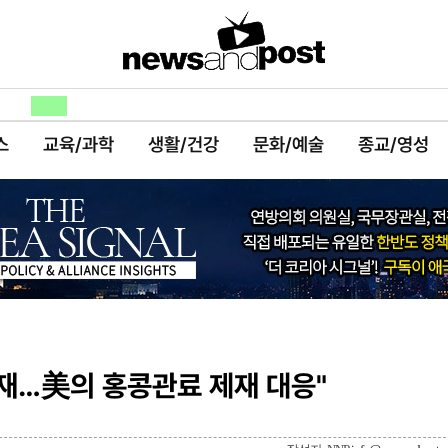
스
교육/과학
생활/건강
문화/예술
종교/영성
제재…美의 홍콩관료 제재 대응"