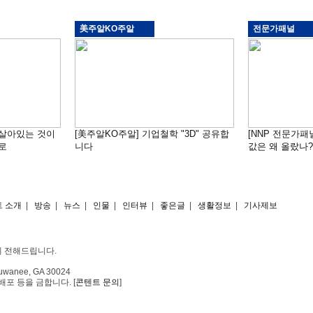
美주알KO주알
전문가패널
 "살아있는 것이
[美주알KO주알] 기업철학 "3D" 공유합
[NNP 전문가패
로
니다
값은 왜 올랐나?…
 소개
|
방송
|
뉴스
|
인물
|
인터뷰
|
좋은글
|
생활정보
|
기사제보
게 전해드립니다.
Suwanee, GA 30024
포 등을 금합니다. [
콘텐트 문의
]