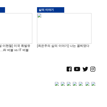
삶의 이야기
널:이현철] 미국 휘발유
[최은주의 삶의 이야기] 나는 꼴찌였다
AI 버블 vs IT 버블