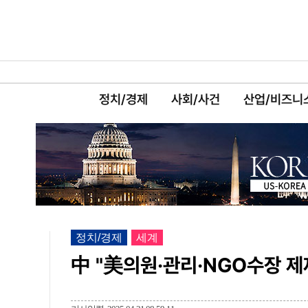
정치/경제
사회/사건
산업/비즈니
정치/경제
세계
中 "美의원·관리·NGO수장 