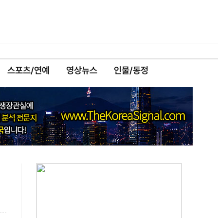
스포츠/연예
영상뉴스
인물/동정