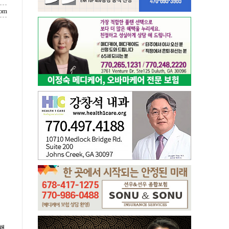
com
했