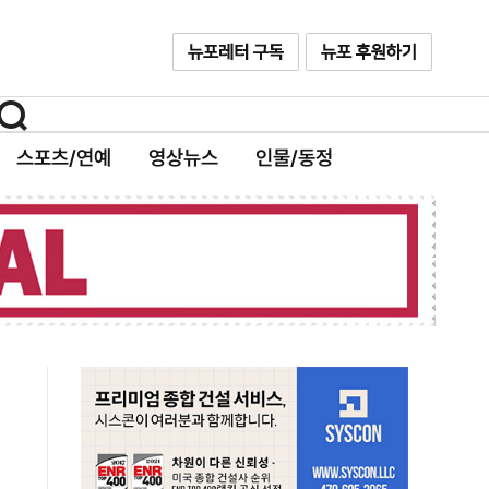
스포츠/연예
영상뉴스
인물/동정