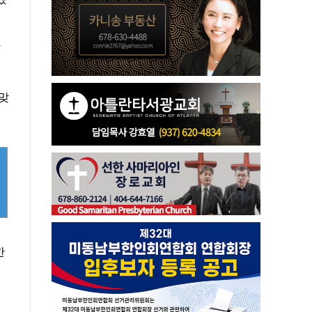
했
 맞
를
한