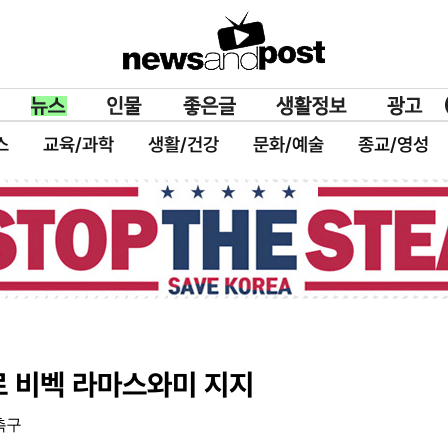
스
교육/과학
생활/건강
문화/예술
종교/영성
로 비벡 라마스와미 지지
촉구