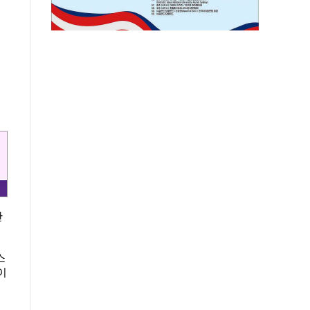
간
스
이