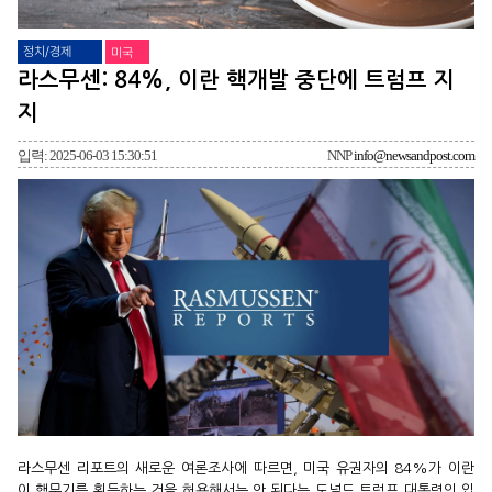
정치/경제
미국
라스무센: 84%, 이란 핵개발 중단에 트럼프 지
지
입력: 2025-06-03 15:30:51
NNP
info@newsandpost.com
라스무센 리포트의 새로운 여론조사에 따르면, 미국 유권자의 84%가 이란
이 핵무기를 획득하는 것을 허용해서는 안 된다는 도널드 트럼프 대통령의 입