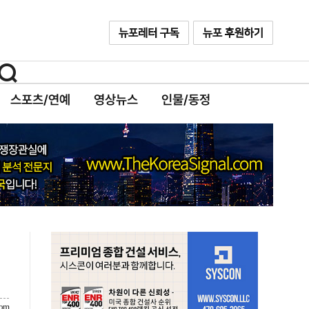
스포츠/연예
영상뉴스
인물/동정
com