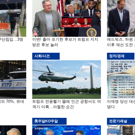
 무단침입…3명
이변! 출마 포기한 후보가 트럼프 지지
에드워즈, 하원
받은 후보 눌러
이후 재선 도전
사회/사건
정치/경제
의 70%, 유대
트럼프 전용헬기 뜰때 인근 공항서도 여
이재명 당선 대
객기 이륙…아찔한 순간
댔다
美주알KO주알
전문가패널