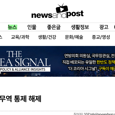
스
교육/과학
생활/건강
문화/예술
종교/영성
 무역 통제 해제
작성자: NNP
info@newsandpost.