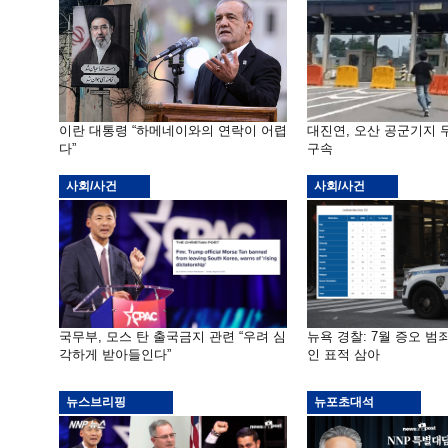
이란 대통령 “하메네이와의 연락이 어렵
대진연, 오산 공군기지
다”
구속
사회/사건
사회/사건
국무부, 모스 탄 출국금지 관련 “우려 심
뉴욕 경찰: 7월 증오 범죄
각하게 받아들인다”
인 표적 삼아
뉴스브리핑
뉴포초대석