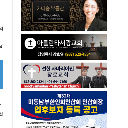
출
역
용
.
결