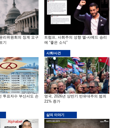
 윤리위원회의 징계 요구
트럼프, 사회주의 성향 엘-사예드 승리
 포기
에 “좋은 소식”
사회/사건
선 투표자수 부산서도 손
영국, 2026년 상반기 반유대주의 범죄
21% 증가
삶의 이야기