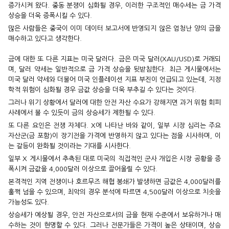
증가시켜 왔다. 중동 분쟁이 심화될 경우, 이러한 구조적인 매수세는 금 가격
상승을 더욱 증폭시킬 수 있다.
많은 사람들은 중국이 이미 데이터 보고서에 반영되지 않은 엄청난 양의 금을
매수하고 있다고 생각한다.
금에 대한 또 다른 지표는 미국 달러다. 금은 미국 달러(XAU/USD)로 거래되
며, 달러 약세는 일반적으로 금 가격 상승을 뒷받침한다. 최근 게시물에서는
미국 달러 약세와 더불어 미국 인플레이션 지표 부진이 언급되고 있는데, 지정
학적 위험이 심화될 경우 금값 상승을 더욱 부추길 수 있다는 것이다.
그러나 위기 상황에서 달러에 대한 안전 자산 수요가 강해지면 과거 위험 회피
사례에서 볼 수 있듯이 금의 상승세가 제한될 수 있다.
또 다른 요인은 전쟁 자체다. X에 나타난 바와 같이, 일부 시장 심리는 주요
자산군(금 포함)이 장기전을 가격에 반영하지 않고 있다는 점을 시사하며, 이
는 갈등이 완화될 것이라는 기대를 시사한다.
일부 X 게시물에서 추측된 대로 미국의 직접적인 군사 개입은 시장 공황을 증
폭시켜 금값을 4,000달러 이상으로 끌어올릴 수 있다.
본격적인 지역 전쟁이나 호르무즈 해협 봉쇄가 발생하면 금값은 4,000달러를
훌쩍 넘을 수 있으며, 최악의 경우 분석에 따르면 4,500달러 이상으로 치솟을
가능성도 있다.
상승세가 예상될 경우, 안전 자산으로서의 금을 현재 수준에서 보유하거나 매
수하는 것이 현명할 수 있다. 그러나 전문가들은 가격이 높은 상태이며, 상승