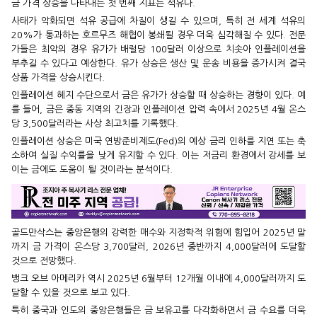
금 가격 상승을 나타내는 첫 번째 지표는 석유다.
사태가 악화되면 석유 공급에 차질이 생길 수 있으며, 특히 전 세계 석유의
20%가 통과하는 호르무즈 해협이 봉쇄될 경우 더욱 심각해질 수 있다. 전문
가들은 최악의 경우 유가가 배럴당 100달러 이상으로 치솟아 인플레이션을
부추길 수 있다고 예상한다. 유가 상승은 생산 및 운송 비용을 증가시켜 결국
상품 가격을 상승시킨다.
인플레이션 헤지 수단으로서 금은 유가가 상승할 때 상승하는 경향이 있다. 예
를 들어, 금은 중동 지역의 긴장과 인플레이션 압력 속에서 2025년 4월 온스
당 3,500달러라는 사상 최고치를 기록했다.
인플레이션 상승은 미국 연방준비제도(Fed)의 예상 금리 인하를 지연 또는 축
소하여 실질 수익률을 낮게 유지할 수 있다. 이는 저금리 환경에서 강세를 보
이는 금에도 도움이 될 것이라는 분석이다.
골드만삭스는 중앙은행의 강력한 매수와 지정학적 위험에 힘입어 2025년 말
까지 금 가격이 온스당 3,700달러, 2026년 중반까지 4,000달러에 도달할
것으로 전망했다.
뱅크 오브 아메리카 역시 2025년 6월부터 12개월 이내에 4,000달러까지 도
달할 수 있을 것으로 보고 있다.
특히 중국과 인도의 중앙은행들은 금 보유고를 다각화하면서 금 수요를 더욱