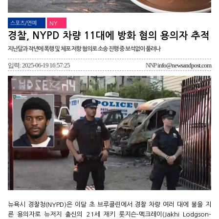
스포츠/연예
NY
경찰, NYPD 차량 11대에 방화 혐의 용의자 추적
지난달과 작년에 폭행 및 체포 저항 혐의로 소송 진행 중 보석없이 풀려나
입력: 2025-06-19 16:57:25
NNP
info@newsandpost.com
뉴욕시 경찰청(NYPD)은 이달 초 브루클린에서 경찰 차량 여러 대에 불을 지
른 용의자로 뉴저지 출신의 21세 재키 롯지슨-맥크레이(Jakhi Lodgson-