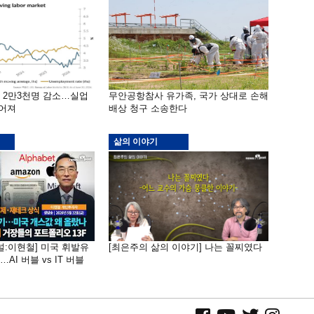
밖 2만3천명 감소…실업
무안공항참사 유가족, 국가 상대로 손해
떨어져
배상 청구 소송한다
삶의 이야기
널:이현철] 미국 휘발유
[최은주의 삶의 이야기] 나는 꼴찌였다
AI 버블 vs IT 버블