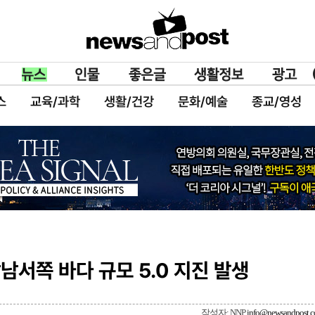
스
교육/과학
생활/건강
문화/예술
종교/영성
서쪽 바다 규모 5.0 지진 발생
작성자: NNP
info@newsandpost.