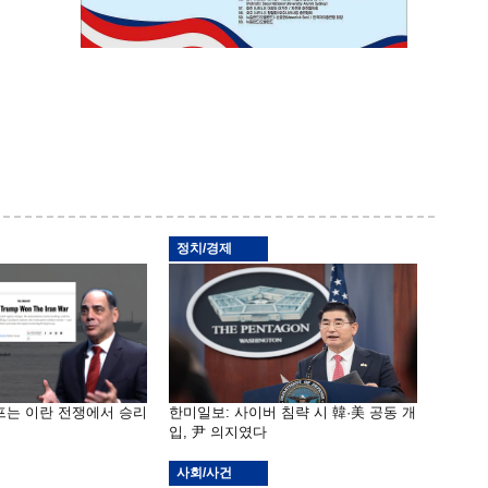
정치/경제
프는 이란 전쟁에서 승리
한미일보: 사이버 침략 시 韓·美 공동 개
입, 尹 의지였다
사회/사건