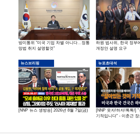
방미통위 “미국 기업 차별 아니다…정통
하원 법사위, 한국 정
망법 취지 설명할것”
개정안 설명 요구
뉴스브리핑
뉴포초대석
[NNP 뉴스 생방송] 2026년 8월 7일(금)
[NNP 웃자!하자!톡톡!]
기적입니다" - 이춘근 장