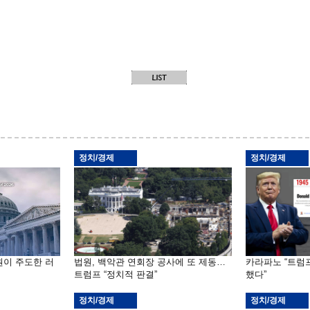
정치/경제
정치/경제
원이 주도한 러
법원, 백악관 연회장 공사에 또 제동…
카라파노 “트럼
트럼프 “정치적 판결”
했다”
정치/경제
정치/경제