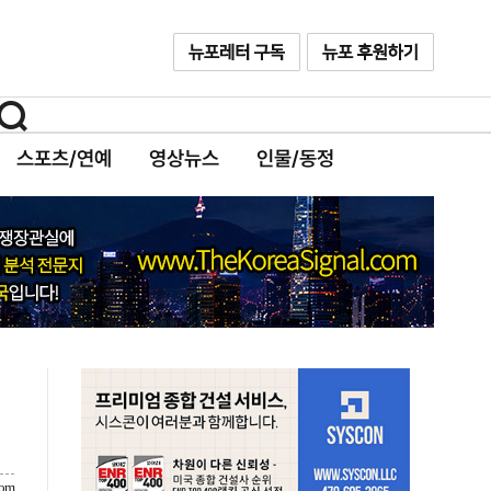
스포츠/연예
영상뉴스
인물/동정
com