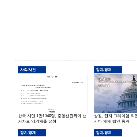
사회/사건
정치/경제
한국 시민 1만1040명, 중앙선관위에 선
상원, 린지 그레이엄 의
거자료 임의제출 요청
시아 제재 법안 통과
정치/경제
정치/경제