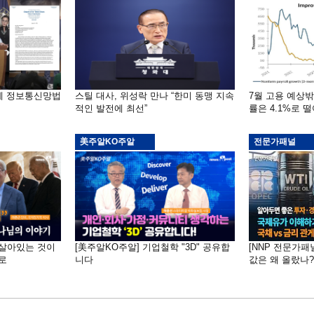
부에 정보통신망법
스틸 대사, 위성락 만나 “한미 동맹 지속
7월 고용 예상
적인 발전에 최선”
률은 4.1%로 
美주알KO주알
전문가패널
 "살아있는 것이
[美주알KO주알] 기업철학 "3D" 공유합
[NNP 전문가패
로
니다
값은 왜 올랐나?…