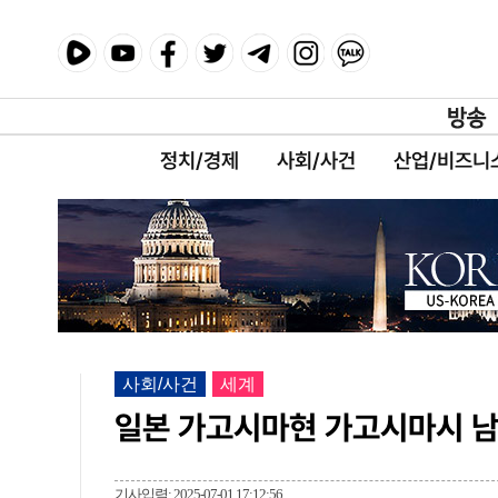
정치/경제
사회/사건
산업/비즈니
사회/사건
세계
일본 가고시마현 가고시마시 남남
기사입력: 2025-07-01 17:12:56