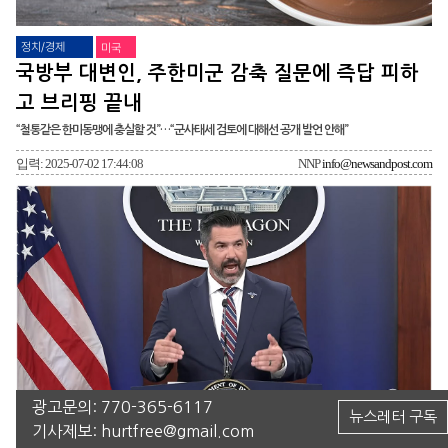
정치/경제
미국
국방부 대변인, 주한미군 감축 질문에 즉답 피하
고 브리핑 끝내
“철통같은 한미동맹에 충실할 것”…“군사태세 검토에 대해선 공개 발언 안해”
입력: 2025-07-02 17:44:08
NNP
info@newsandpost.com
광고문의:
770-365-6117
뉴스레터 구독
기사제보:
hurtfree@gmail.com
▲션 파넬 국방부 대변인이 2일(수) 국방부 청사에서 열린 언론 브리핑에서 답변하고 있다. 2025. 7. 2.