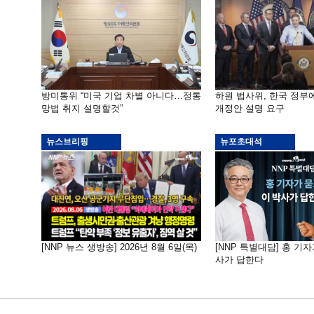
방미통위 “미국 기업 차별 아니다…정통
하원 법사위, 한국 정
망법 취지 설명할것”
개정안 설명 요구
뉴스브리핑
뉴포초대석
[NNP 뉴스 생방송] 2026년 8월 6일(목)
[NNP 특별대담] 홍 기자
사가 답한다