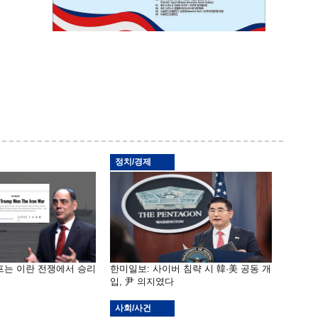
정치/경제
프는 이란 전쟁에서 승리
한미일보: 사이버 침략 시 韓·美 공동 개
입, 尹 의지였다
사회/사건