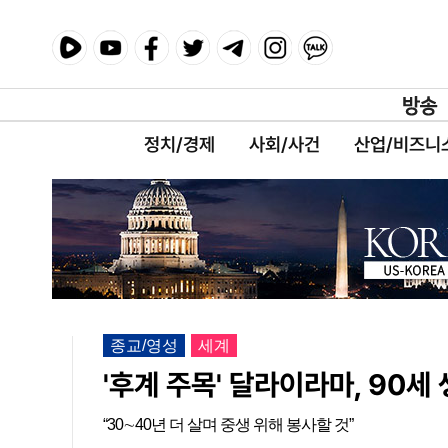
정치/경제
사회/사건
산업/비즈니
종교/영성
세계
'후계 주목' 달라이라마, 90세
“30∼40년 더 살며 중생 위해 봉사할 것”