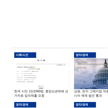
사회/사건
정치/경제
한국 시민 1만1040명, 중앙선관위에 선
상원, 린지 그레이엄 의
거자료 임의제출 요청
시아 제재 법안 통과
정치/경제
정치/경제