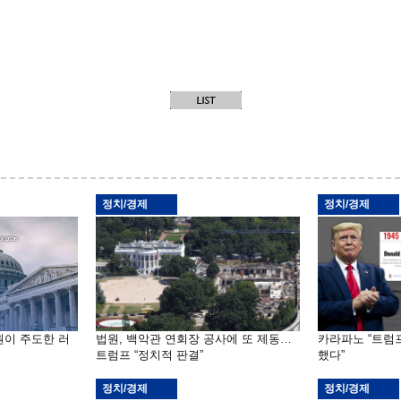
정치/경제
정치/경제
원이 주도한 러
법원, 백악관 연회장 공사에 또 제동…
카라파노 “트럼
트럼프 “정치적 판결”
했다”
정치/경제
정치/경제