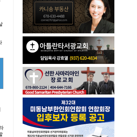
살
라
이
라
할