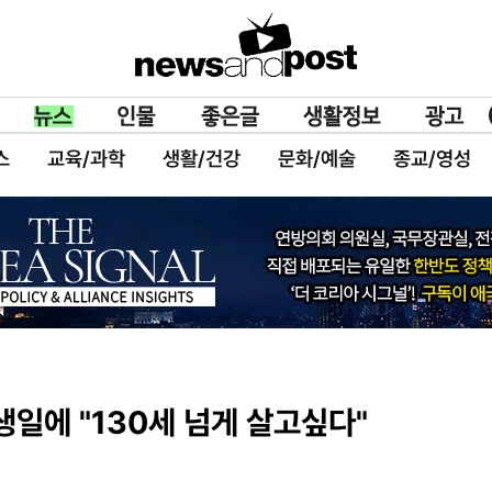
스
교육/과학
생활/건강
문화/예술
종교/영성
 생일에 "130세 넘게 살고싶다"