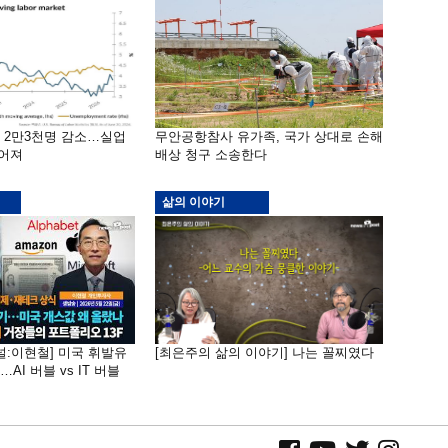
밖 2만3천명 감소…실업
무안공항참사 유가족, 국가 상대로 손해
떨어져
배상 청구 소송한다
삶의 이야기
널:이현철] 미국 휘발유
[최은주의 삶의 이야기] 나는 꼴찌였다
AI 버블 vs IT 버블