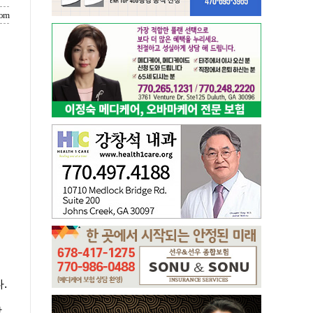
com
.
살