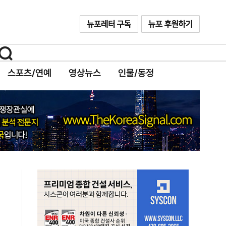
스포츠/연예
영상뉴스
인물/동정