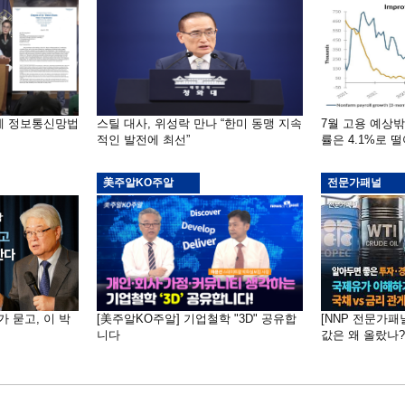
부에 정보통신망법
스틸 대사, 위성락 만나 “한미 동맹 지속
7월 고용 예상
적인 발전에 최선”
률은 4.1%로 
美주알KO주알
전문가패널
가 묻고, 이 박
[美주알KO주알] 기업철학 "3D" 공유합
[NNP 전문가패
니다
값은 왜 올랐나?…