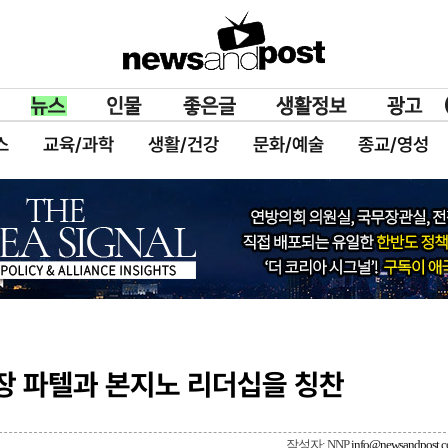
스
교육/과학
생활/건강
문화/예술
종교/영성
수장 파텔과 본지노 리더십을 칭찬
작성자: NNP
info@newsandpost.