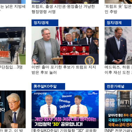
기는 낡은 지방세
트럼프, 출생 시민권·원정출산 겨냥한
‘트럼프 옷’ 입
”
행정명령 서명
인 추방
정치/경제
정치/경제
 무단침입…3명
이변! 출마 포기한 후보가 트럼프 지지
에드워즈, 하원
받은 후보 눌러
이후 재선 도전
美주알KO주알
전문가패널
가 묻고, 이 박
[美주알KO주알] 기업철학 "3D" 공유합
[NNP 전문가패