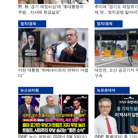
野, 秋 ‘경기 재정비상’에 “李대통령이
추미애 “경기도 재정위
주범…지사때 현금살포”
제 탓…정치공방 말아야
정치/경제
정치/경제
이란 대통령 “하메네이와의 연락이 어렵
대진연, 오산 공군기지
다”
구속
뉴스브리핑
뉴포초대석
[NNP 뉴스 생방송] 2026년 8월 5일(수)
[NNP 특별대담] 홍 기자