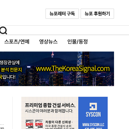
스포츠/연예
영상뉴스
인물/동정
com