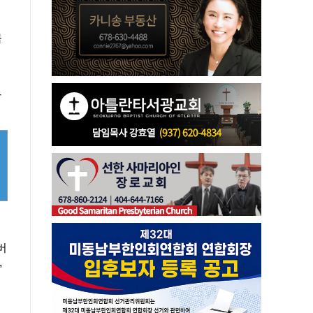
를
따
버
,