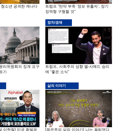
은 청소년 공격한 캐나다
트럼프 “탄약 부족 ‘정보 유출자’, 장기
징역형 구형할 것”
정치/경제
 윤리위원회의 징계 요구
트럼프, 사회주의 성향 엘-사예드 승리
 포기
에 “좋은 소식”
삶의 이야기
널:이현철] 미국 휘발유
[최은주의 삶의 이야기] 나는 꼴찌였다