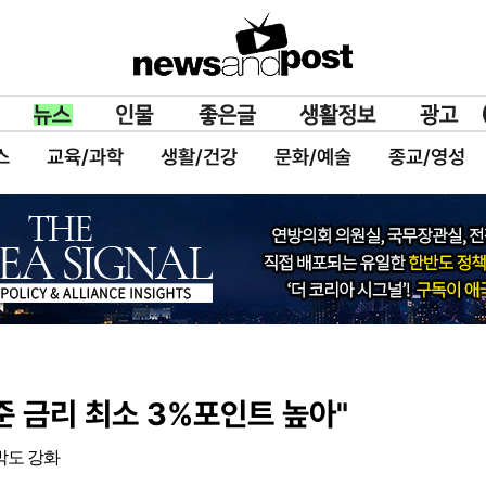
스
교육/과학
생활/건강
문화/예술
종교/영성
준 금리 최소 3%포인트 높아"
박도 강화