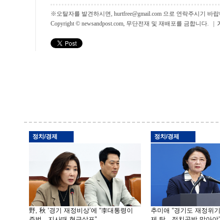
※오탈자를 발견하시면, hurtfree@gmail.com 으로 연락주시기
Copyright © newsandpost.com, 무단전재 및 재배포를 금합니다. |
정치/경제
정치/경제
野, 秋 ‘경기 재정비상’에 “李대통령이
추미애 “경기도 재정위
주범…지사때 현금살포”
제 탓…정치공방 말아야