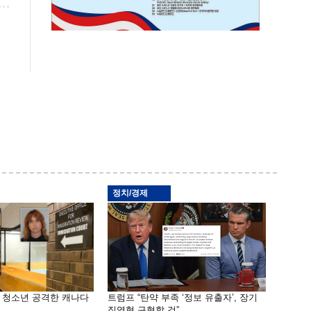
정치/경제
은 청소년 공격한 캐나다
트럼프 “탄약 부족 ‘정보 유출자’, 장기
징역형 구형할 것”