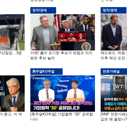
정치/경제
정치/경제
 무단침입…3명
이변! 출마 포기한 후보가 트럼프 지지
에드워즈, 하원
받은 후보 눌러
이후 재선 도전
美주알KO주알
전문가패널
가 묻고, 이 박
[美주알KO주알] 기업철학 "3D" 공유합
[NNP 전문가패
니다
값은 왜 올랐나?…