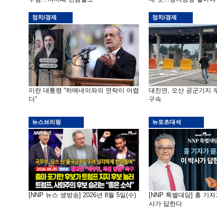
정치/경제
정치/경제
이란 대통령 “하메네이와의 연락이 어렵
대진연, 오산 공군기지
다”
구속
뉴스브리핑
뉴포초대석
[NNP 뉴스 생방송] 2026년 8월 5일(수)
[NNP 특별대담] 홍 기자
사가 답한다