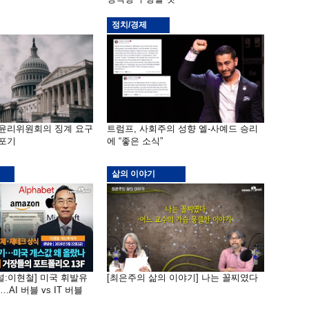
정치/경제
 윤리위원회의 징계 요구
트럼프, 사회주의 성향 엘-사예드 승리
 포기
에 “좋은 소식”
삶의 이야기
널:이현철] 미국 휘발유
[최은주의 삶의 이야기] 나는 꼴찌였다
AI 버블 vs IT 버블