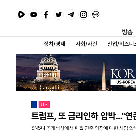
정치/경제
사회/사건
산업/비즈니
US
트럼프, 또 금리인하 압박…"연
SNS나 공개석상에서 파월 연준 의장에 대한 사임 압