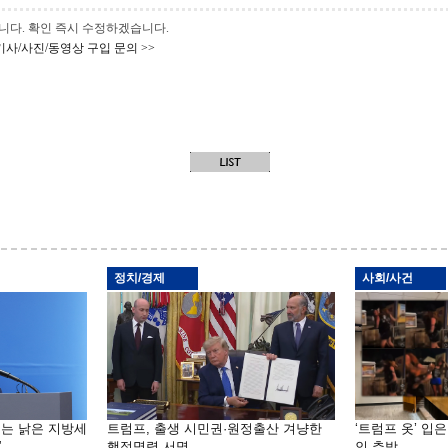
 바랍니다. 확인 즉시 수정하겠습니다.
기사/사진/동영상 구입 문의 >>
정치/경제
사회/사건
기는 낡은 지방세
트럼프, 출생 시민권·원정출산 겨냥한
‘트럼프 옷’ 입
”
행정명령 서명
인 추방