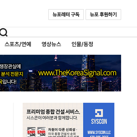
스포츠/연예
영상뉴스
인물/동정