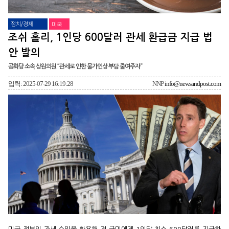
정치/경제
미국
조쉬 홀리, 1인당 600달러 관세 환급금 지급 법
안 발의
공화당 소속 상원의원 “관세로 인한 물가인상 부담 줄여주자”
입력: 2025-07-29 16:19:28
NNP
info@newsandpost.com