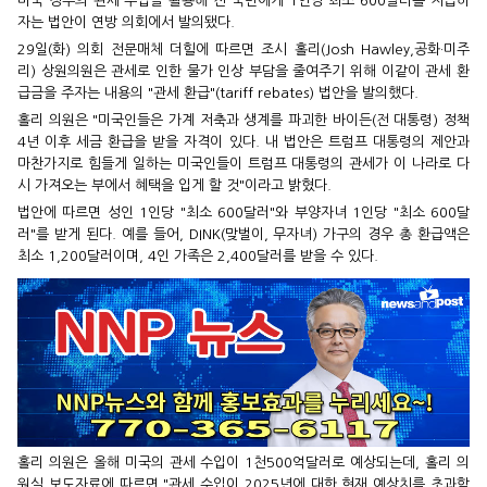
미국 정부의 관세 수입을 활용해 전 국민에게 1인당 최소 600달러를 지급하
자는 법안이 연방 의회에서 발의됐다.
29일(화) 의회 전문매체 더힐에 따르면 조시 홀리(Josh Hawley,공화·미주
리) 상원의원은 관세로 인한 물가 인상 부담을 줄여주기 위해 이같이 관세 환
급금을 주자는 내용의 "관세 환급"(tariff rebates) 법안을 발의했다.
홀리 의원은 "미국인들은 가계 저축과 생계를 파괴한 바이든(전 대통령) 정책
4년 이후 세금 환급을 받을 자격이 있다. 내 법안은 트럼프 대통령의 제안과
마찬가지로 힘들게 일하는 미국인들이 트럼프 대통령의 관세가 이 나라로 다
시 가져오는 부에서 혜택을 입게 할 것"이라고 밝혔다.
법안에 따르면 성인 1인당 "최소 600달러"와 부양자녀 1인당 "최소 600달
러"를 받게 된다. 예를 들어, DINK(맞벌이, 무자녀) 가구의 경우 총 환급액은
최소 1,200달러이며, 4인 가족은 2,400달러를 받을 수 있다.
홀리 의원은 올해 미국의 관세 수입이 1천500억달러로 예상되는데, 홀리 의
원실 보도자료에 따르면 "관세 수입이 2025년에 대한 현재 예상치를 초과할