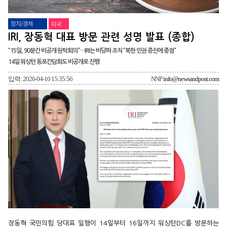
정치/경제
미국
IRI, 장동혁 대표 방문 관련 성명 발표 (종합)
“15일, 90분간 비공개 원탁회의”…IRI는 비당파 조직 “북한 인권 증진에 중점”
14일 워싱턴 동포간담회도 비공개로 진행
입력: 2026-04-10 15:35:56
NNP
info@newsandpost.com
장동혁 국민의힘 당대표 일행이 14일부터 16일까지 워싱턴DC를 방문하는