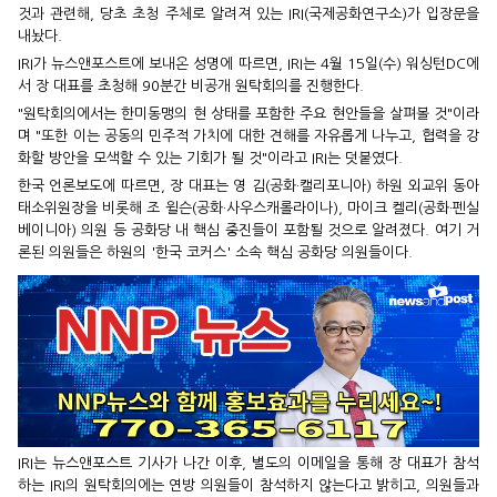
것과 관련해, 당초 초청 주체로 알려져 있는 IRI(국제공화연구소)가 입장문을
내놨다.
IRI가 뉴스앤포스트에 보내온 성명에 따르면, IRI는 4월 15일(수) 워싱턴DC에
서 장 대표를 초청해 90분간 비공개 원탁회의를 진행한다.
"원탁회의에서는 한미동맹의 현 상태를 포함한 주요 현안들을 살펴볼 것"이라
며 "또한 이는 공동의 민주적 가치에 대한 견해를 자유롭게 나누고, 협력을 강
화할 방안을 모색할 수 있는 기회가 될 것"이라고 IRI는 덧붙였다.
한국 언론보도에 따르면, 장 대표는 영 김(공화·캘리포니아) 하원 외교위 동아
태소위원장을 비롯해 조 윌슨(공화·사우스캐롤라이나), 마이크 켈리(공화·펜실
베이니아) 의원 등 공화당 내 핵심 중진들이 포함될 것으로 알려졌다. 여기 거
론된 의원들은 하원의 '한국 코커스' 소속 핵심 공화당 의원들이다.
IRI는 뉴스앤포스트 기사가 나간 이후, 별도의 이메일을 통해 장 대표가 참석
하는 IRI의 원탁회의에는 연방 의원들이 참석하지 않는다고 밝히고, 의원들과