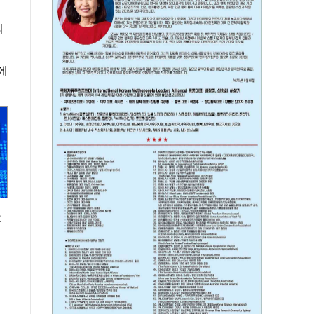
외
에
오