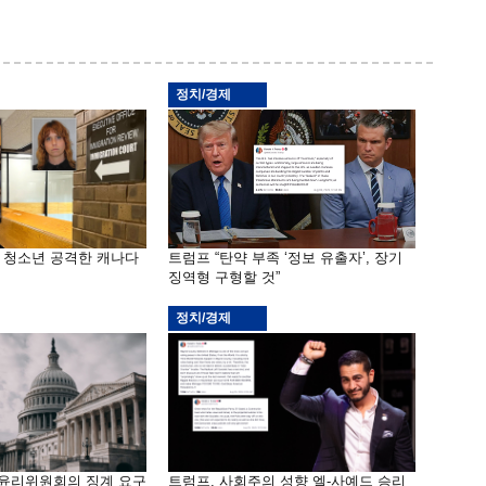
정치/경제
은 청소년 공격한 캐나다
트럼프 “탄약 부족 ‘정보 유출자’, 장기
징역형 구형할 것”
정치/경제
 윤리위원회의 징계 요구
트럼프, 사회주의 성향 엘-사예드 승리