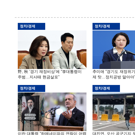
정치/경제
정치/경제
野, 秋 ‘경기 재정비상’에 “李대통령이
추미애 “경기도 재정위
주범…지사때 현금살포”
제 탓…정치공방 말아야
정치/경제
정치/경제
이란 대통령 “하메네이와의 연락이 어렵
대진연, 오산 공군기지