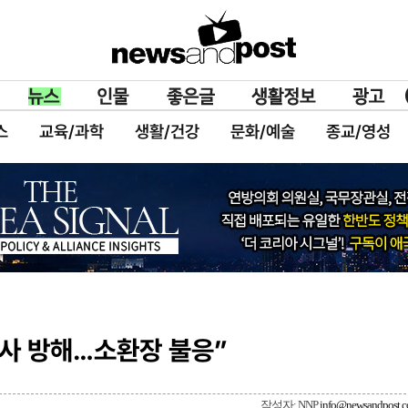
스
교육/과학
생활/건강
문화/예술
종교/영성
조사 방해…소환장 불응”
작성자: NNP
info@newsandpost.