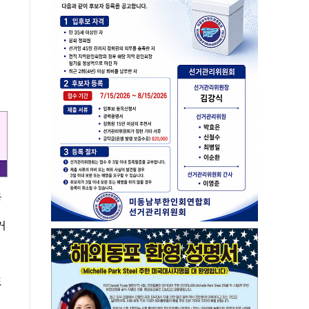
용
거
도