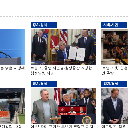
정치/경제
사회/사건
기는 낡은 지방세
트럼프, 출생 시민권·원정출산 겨냥한
‘트럼프 옷’ 입
”
행정명령 서명
인 추방
정치/경제
정치/경제
 무단침입…3명
이변! 출마 포기한 후보가 트럼프 지지
에드워즈, 하원