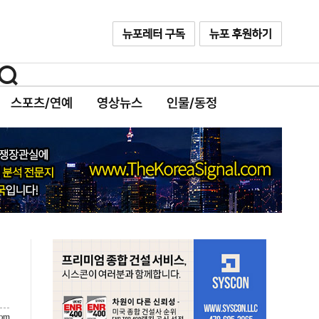
스포츠/연예
영상뉴스
인물/동정
com