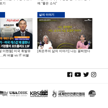
 포기
에 “좋은 소식”
삶의 이야기
널:이현철] 미국 휘발유
[최은주의 삶의 이야기] 나는 꼴찌였다
AI 버블 vs IT 버블