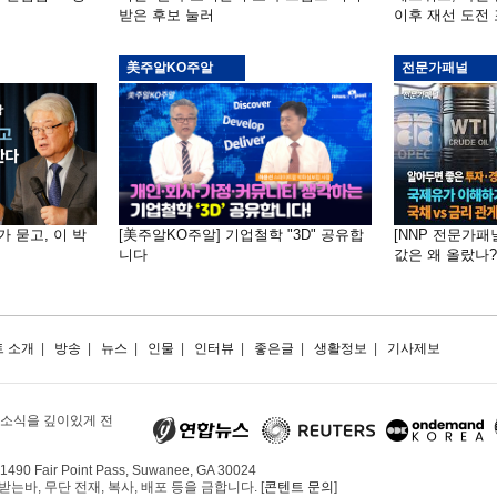
받은 후보 눌러
이후 재선 도전
美주알KO주알
전문가패널
가 묻고, 이 박
[美주알KO주알] 기업철학 "3D" 공유합
[NNP 전문가패
니다
값은 왜 올랐나?…
 소개
|
방송
|
뉴스
|
인물
|
인터뷰
|
좋은글
|
생활정보
|
기사제보
 소식을 깊이있게 전
490 Fair Point Pass, Suwanee, GA 30024
, 무단 전재, 복사, 배포 등을 금합니다. [
콘텐트 문의
]