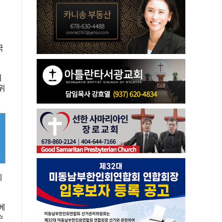
국
최
위
데
에
수