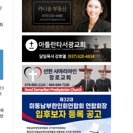
밝
최
23
라
선배
확보