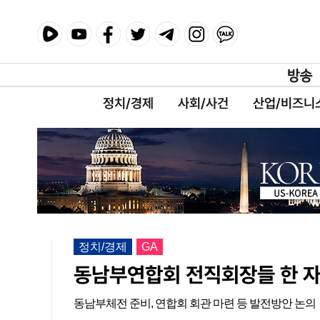
정치/경제
사회/사건
산업/비즈니
정치/경제
GA
동남부연합회 전직회장들 한 
동남부체전 준비, 연합회 회관 마련 등 발전방안 논의