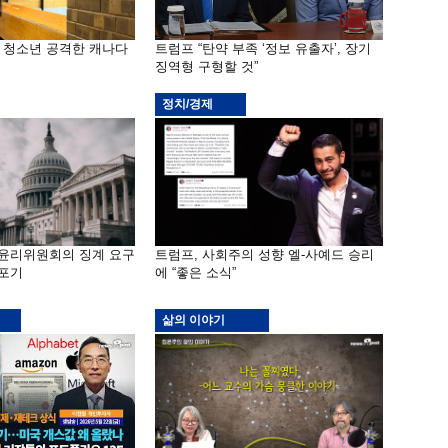
은 청소년 공격한 캐나다
트럼프 “탄약 부족 ‘정보 유출자’, 장기
징역형 구형할 것”
정치/경제
 윤리위원회의 징계 요구
트럼프, 사회주의 성향 엘-사예드 승리
 포기
에 “좋은 소식”
삶의 이야기