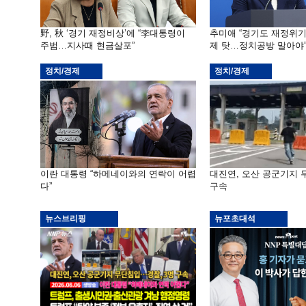
野, 秋 ‘경기 재정비상’에 “李대통령이
추미애 “경기도 재정위
주범…지사때 현금살포”
제 탓…정치공방 말아야
정치/경제
정치/경제
이란 대통령 “하메네이와의 연락이 어렵
대진연, 오산 공군기지
다”
구속
뉴스브리핑
뉴포초대석