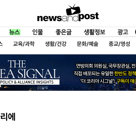
스
교육/과학
생활/건강
문화/예술
종교/영성
자리에