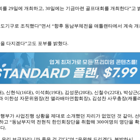
회를 29일에 개최하고, 30일에는 기금마련 골프대회를 개최한다”고 
별도기구로 조직했다”면서 “향후 동남부체전을 애틀랜타에서 계속 개
을 다지겠다”고도 포부를 밝혔다.
 신현식(16대), 이석희(19대), 김성문(20대), 신철수(22대), 박상근(
회장들과 이한성 자문위원장(전 앨라배마연합회장), 김성찬 사무총장(캐롤
행부가 사업진행 상황을 제대로 소개했던 자리가 없었던 것 같아, 
하고 “동남부지역 전현직 한인회장단을 취합해 300여명의 명단을 
다.
 우리 보금자리니까 좋을 것 같다”며 “응원해 드리겠다. 분발하시