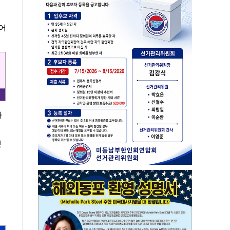
어
나
했