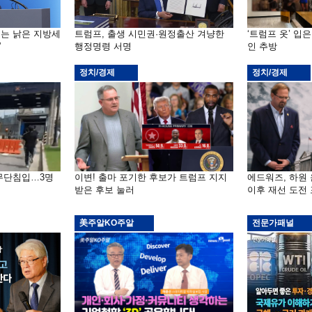
기는 낡은 지방세
트럼프, 출생 시민권·원정출산 겨냥한
‘트럼프 옷’ 입
”
행정명령 서명
인 추방
정치/경제
정치/경제
 무단침입…3명
이변! 출마 포기한 후보가 트럼프 지지
에드워즈, 하원
받은 후보 눌러
이후 재선 도전
美주알KO주알
전문가패널