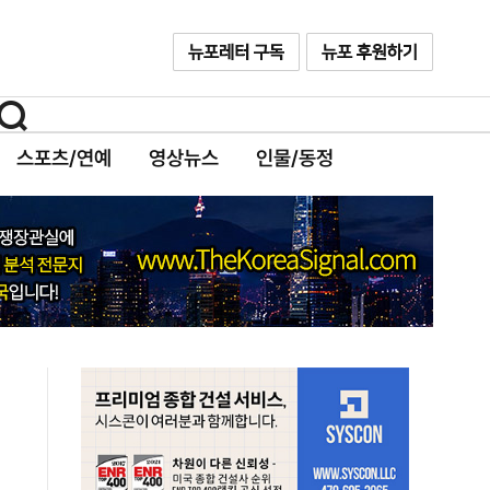
스포츠/연예
영상뉴스
인물/동정