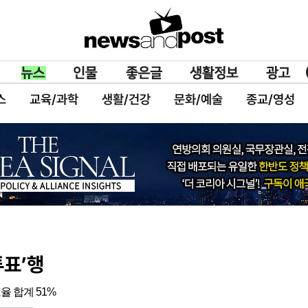
스
교육/과학
생활/건강
문화/예술
종교/영성
투표’행
율 합계 51%