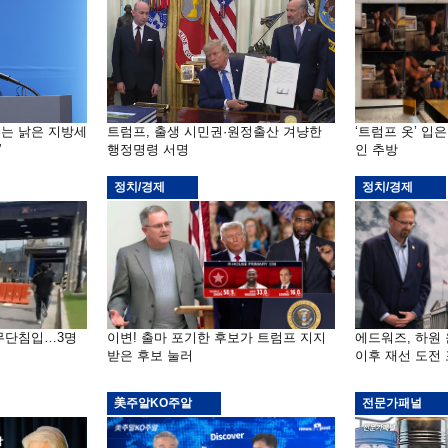
기는 낡은 지방세
트럼프, 출생 시민권·원정출산 겨냥한
‘트럼프 옷’ 입
”
행정명령 서명
인 추방
정치/경제
정치/경제
 무단침입…3명
이변! 출마 포기한 후보가 트럼프 지지
에드워즈, 하원
받은 후보 눌러
이후 재선 도전
美주알KO주알
전문가패널