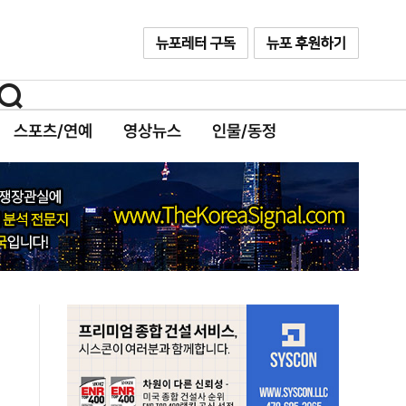
스포츠/연예
영상뉴스
인물/동정