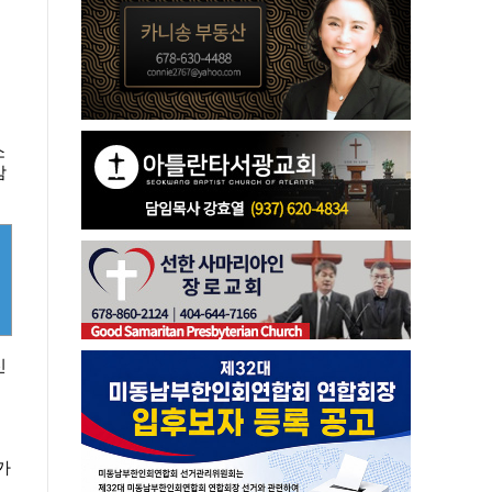
소
감
신
가