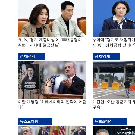
野, 秋 ‘경기 재정비상’에 “李대통령이
추미애 “경기도 재정위
주범…지사때 현금살포”
제 탓…정치공방 말아야
정치/경제
정치/경제
이란 대통령 “하메네이와의 연락이 어렵
대진연, 오산 공군기지
다”
구속
뉴스브리핑
뉴포초대석