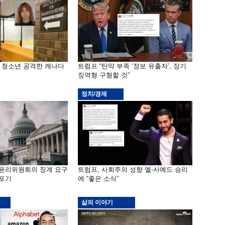
은 청소년 공격한 캐나다
트럼프 “탄약 부족 ‘정보 유출자’, 장기
징역형 구형할 것”
정치/경제
 윤리위원회의 징계 요구
트럼프, 사회주의 성향 엘-사예드 승리
 포기
에 “좋은 소식”
삶의 이야기