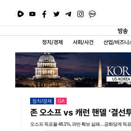
정치/경제
사회/사건
산업/비즈니
정치/경제
GA
존 오소프 vs 캐런 핸델 ‘결선
오소프 득표율 48.1%, 과반 확보 실패…공화당계 득표