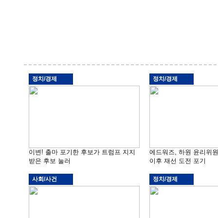
정치/경제
정치/경제
이변! 출마 포기한 후보가 트럼프 지지
에드워즈, 하원 윤리위
받은 후보 눌러
이후 재선 도전 포기
사회/사건
정치/경제