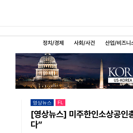
정치/경제
사회/사건
산업/비즈니
영상뉴스
FL
[영상뉴스] 미주한인소상공인총
다”