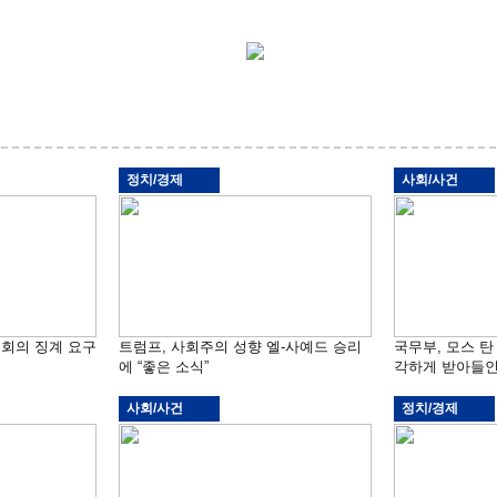
정치/경제
사회/사건
원회의 징계 요구
트럼프, 사회주의 성향 엘-사예드 승리
국무부, 모스 탄
에 “좋은 소식”
각하게 받아들인
사회/사건
정치/경제