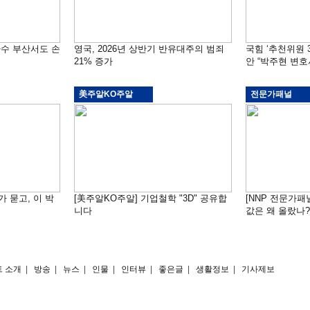
자수 부산서도 손
영국, 2026년 상반기 반유대주의 범죄
국힘 ‘추천위원 
21% 증가
안 “박주현 변호
美주알KO주알
전문가패널
가 묻고, 이 박
[美주알KO주알] 기업철학 "3D" 공유합
[NNP 전문가패
니다
값은 왜 올랐나?…
 소개
|
방송
|
뉴스
|
인물
|
인터뷰
|
좋은글
|
생활정보
|
기사제보