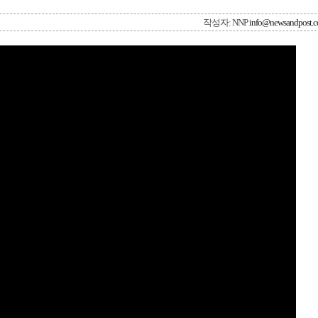
작성자: NNP
info@newsandpost.