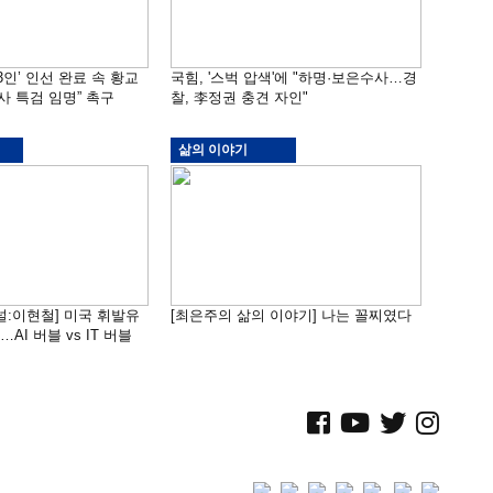
3인’ 인선 완료 속 황교
국힘, '스벅 압색'에 "하명·보은수사…경
사 특검 임명” 촉구
찰, 李정권 충견 자인"
삶의 이야기
널:이현철] 미국 휘발유
[최은주의 삶의 이야기] 나는 꼴찌였다
AI 버블 vs IT 버블