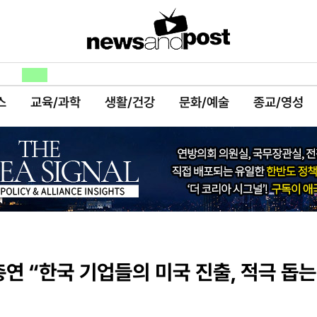
스
교육/과학
생활/건강
문화/예술
종교/영성
연 “한국 기업들의 미국 진출, 적극 돕는