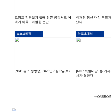
트럼프 전용헬기 뜰때 인근 공항서도 여
이재명 당선 대선 투표
객기 이륙…아찔한 순간
댔다
뉴스브리핑
뉴포초대석
[NNP 뉴스 생방송] 2026년 8월 5일(수)
[NNP 특별대담] 홍 기자
사가 답한다
뉴스앤포스트