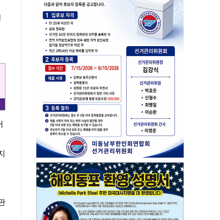
령
서
지
판