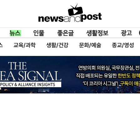
스
교육/과학
생활/건강
문화/예술
종교/영성