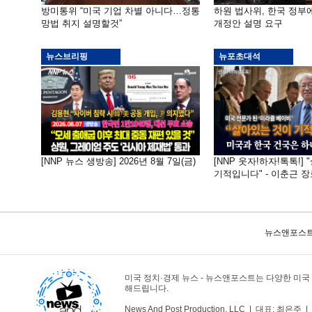
방미통위 “미국 기업 차별 아니다…정통
하원 법사위, 한국 정
망법 취지 설명할것”
개정안 설명 요구
뉴스브리핑
뉴포초대석
[NNP 뉴스 생방송] 2026년 8월 7일(금)
[NNP 웃자!하자!톡톡!]
기적입니다" - 이춘근 장
뉴스앤포스트
미국 정치·경제 뉴스 - 뉴스앤포스트는 다양한 미국
해드립니다.
News And Post Production, LLC | 대표: 최은주 | 1