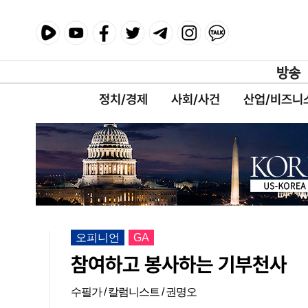
정치/경제
사회/사건
산업/비즈니
오피니언
GA
참여하고 봉사하는 기부천사
수필가 / 칼럼니스트 / 권명오