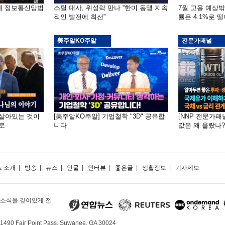
부에 정보통신망법
스틸 대사, 위성락 만나 “한미 동맹 지속
7월 고용 예상
적인 발전에 최선”
률은 4.1%로 
美주알KO주알
전문가패널
 "살아있는 것이
[美주알KO주알] 기업철학 "3D" 공유합
[NNP 전문가패
로
니다
값은 왜 올랐나?…
 소개
|
방송
|
뉴스
|
인물
|
인터뷰
|
좋은글
|
생활정보
|
기사제보
 소식을 깊이있게 전
490 Fair Point Pass, Suwanee, GA 30024