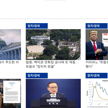
정치/경제
정치/경제
원이 주도한 러
법원, 백악관 연회장 공사에 또 제동…
카라파노 “트럼
트럼프 “정치적 판결”
했다”
정치/경제
정치/경제