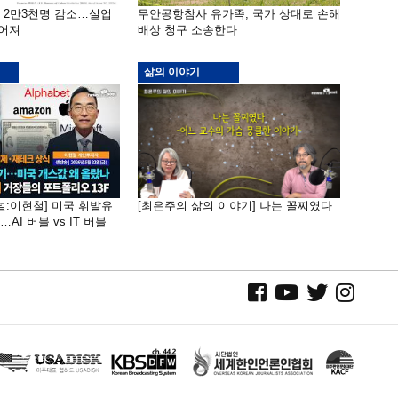
밖 2만3천명 감소…실업
무안공항참사 유가족, 국가 상대로 손해
떨어져
배상 청구 소송한다
삶의 이야기
널:이현철] 미국 휘발유
[최은주의 삶의 이야기] 나는 꼴찌였다
AI 버블 vs IT 버블