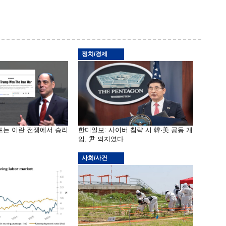
정치/경제
프는 이란 전쟁에서 승리
한미일보: 사이버 침략 시 韓·美 공동 개
입, 尹 의지였다
사회/사건