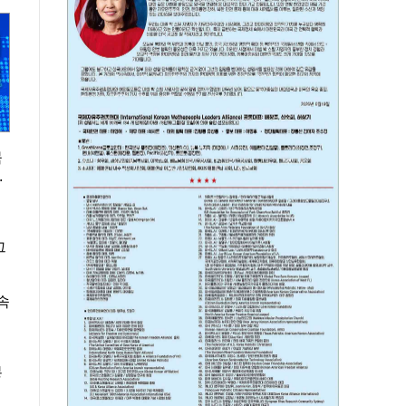
묵
.
그
속
봉