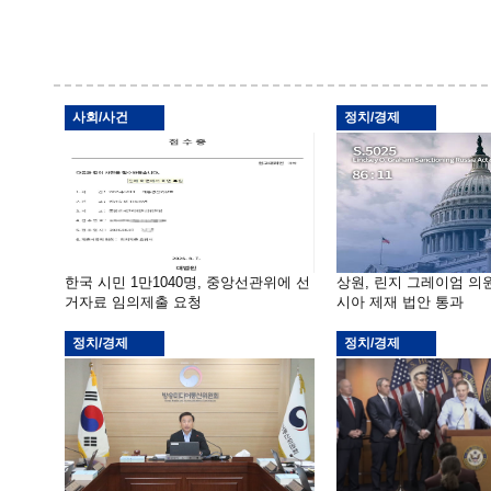
사회/사건
정치/경제
한국 시민 1만1040명, 중앙선관위에 선
상원, 린지 그레이엄 의
거자료 임의제출 요청
시아 제재 법안 통과
정치/경제
정치/경제