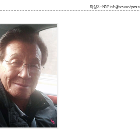
작성자: NNP
info@newsandpost.