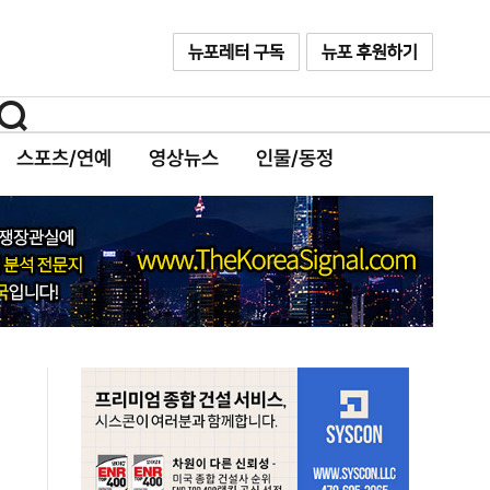
스포츠/연예
영상뉴스
인물/동정