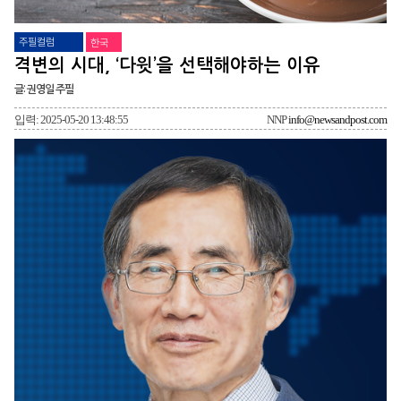
주필컬럼
한국
격변의 시대, ‘다윗’을 선택해야하는 이유
글: 권영일 주필
입력: 2025-05-20 13:48:55
NNP
info@newsandpost.com