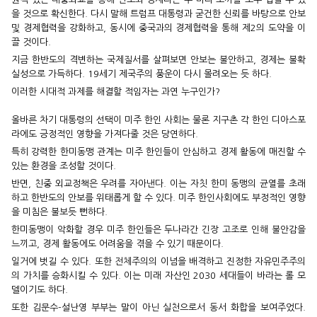
을 것으로 확신한다. 다시 말해 트럼프 대통령과 굳건한 신뢰를 바탕으로 안보
및 경제협력을 강화하고, 동시에 중국과의 경제협력을 통해 제2의 도약을 이
끌 것이다.
지금 한반도의 격변하는 국제질서를 살펴보면 안보는 불안하고, 경제는 불확
실성으로 가득하다. 19세기 제국주의 풍운이 다시 몰려오는 듯 하다.
이러한 시대적 과제를 해결할 적임자는 과연 누구인가?
올바른 차기 대통령의 선택이 미주 한인 사회는 물론 지구촌 각 한인 디아스포
라에도 긍정적인 영향을 가져다줄 것은 당연하다.
특히 강력한 한미동맹 관계는 미주 한인들이 안심하고 경제 활동에 매진할 수
있는 환경을 조성할 것이다.
반면, 친중 외교정책은 우려를 자아낸다. 이는 자칫 한미 동맹의 균열를 초래
하고 한반도의 안보를 위태롭게 할 수 있다. 미주 한인사회에도 부정적인 영향
을 미침은 불보듯 뻔하다.
한미동맹이 악화할 경우 미주 한인들은 두나라간 긴장 고조로 인해 불안감을
느끼고, 경제 활동에도 어려움을 겪을 수 있기 때문이다.
일거에 벗길 수 있다. 또한 전체주의의 이념을 배격하고 진정한 자유민주주의
의 가치를 승화시킬 수 있다. 이는 미래 자산인 2030 세대들이 바라는 롤 모
델이기도 하다.
또한 김문수-설난영 부부는 말이 아닌 실천으로서 동서 화합을 보여주었다.