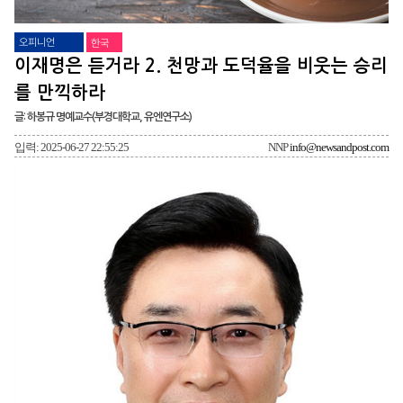
오피니언
한국
이재명은 듣거라 2. 천망과 도덕율을 비웃는 승리
를 만끽하라
글: 하봉규 명예교수(부경대학교, 유엔연구소)
입력: 2025-06-27 22:55:25
NNP
info@newsandpost.com