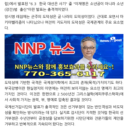
럽)에서 발표된 "6.3 한국 대선은 사기" 중 "이재명은 소년공이 아니라 소년
(강간)범 출신"이란 발표는 충격적이었다.
앙시엥 레짐에는 군주의 도덕성은 곧 나라의 도덕성이었다. 근대로 오면서 마
키아벨리즘이 나타났으나 여전히 지도자의 도덕성은 국제관계의 주요 요소였
다.
도덕성에 기반한 국격은 국제정치학에서 최고의 존재(목적)가치이기도 하다.
부국강병이란 현실정치의 이면에는 여전히 보이지않는 요소인 명예가 최고의
가치인 것이다. 이것은 한편으로 2.500년전 그리스철학(에피쿠루스학파)에
서 사회적 가치는 권력, 부, 명예로 압축된 결과일 것이다.
국제선거감시단의 발표가 충격적인 것은 선거부정이 갖는 반인격성과 비도덕
성을 확인하는 방식이라는 데 있다. 실지로 감시단이 지적한 것처럼 한국의 선
거부정은 수년전부터 공정성을 담보하기위한 시민단체와 전문가들의 제안을
거부하고 반복적으로 지속되어 왔다는 것이다.