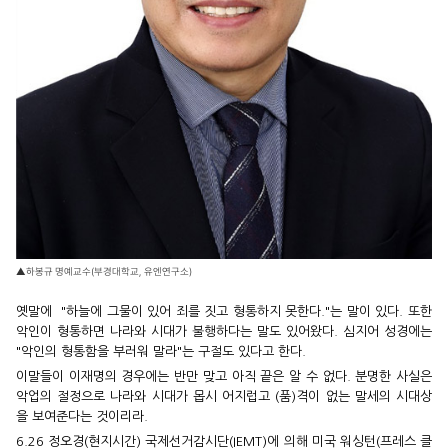
▲하봉규 명예교수(부경대학교, 유엔연구소)
옛말에 "하늘에 그물이 있어 죄를 짓고 형통하지 못한다."는 말이 있다. 또한
악인이 형통하면 나라와 시대가 불행하다는 말도 있어왔다. 심지어 성경에는
"악인의 형통함을 부러워 말라"는 구절도 있다고 한다.
이말들이 이재명의 경우에는 반만 맞고 아직 끝은 알 수 없다. 분명한 사실은
악업의 절정으로 나라와 시대가 몹시 어지럽고 (품)격이 없는 말세의 시대상
을 보여준다는 것이리라.
6.26 정오경(현지시간) 국제선거감시단(IEMT)에 의해 미국 워싱턴(프레스 클