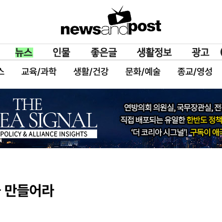
스
교육/과학
생활/건강
문화/예술
종교/영성
을 만들어라