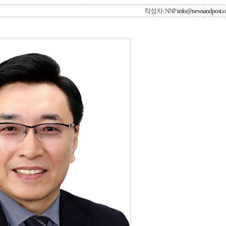
작성자: NNP
info@newsandpost.