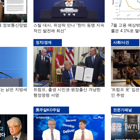
부에 정보통신망법
스틸 대사, 위성락 만나 “한미 동맹 지속
7월 고용 예상
적인 발전에 최선”
률은 4.1%로 
정치/경제
사회/사건
기는 낡은 지방세
트럼프, 출생 시민권·원정출산 겨냥한
‘트럼프 옷’ 입
”
행정명령 서명
인 추방
美주알KO주알
전문가패널