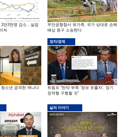
밖 2만3천명 감소…실업
무안공항참사 유가족, 국가 상대로 손해
떨어져
배상 청구 소송한다
정치/경제
은 청소년 공격한 캐나다
트럼프 “탄약 부족 ‘정보 유출자’, 장기
징역형 구형할 것”
삶의 이야기