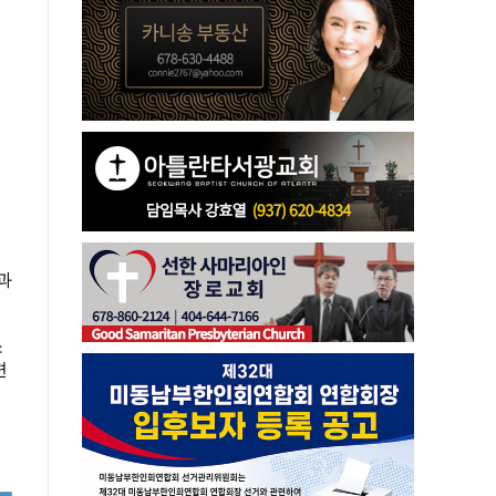
절
과
소
편