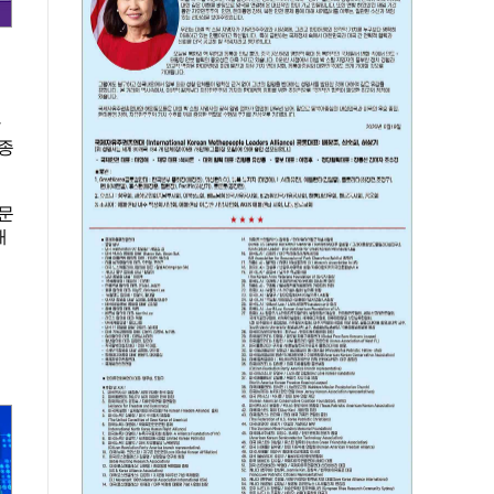
안
종
문
재
케