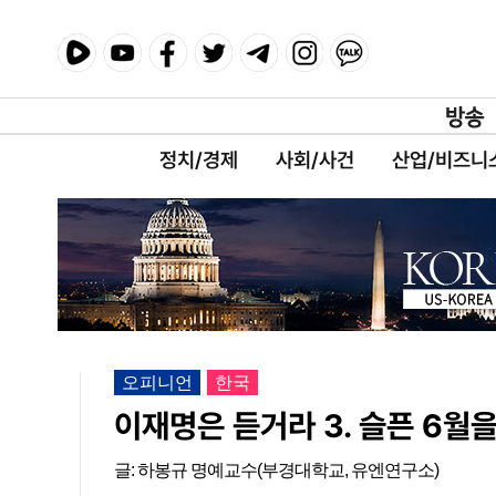
정치/경제
사회/사건
산업/비즈니
오피니언
한국
이재명은 듣거라 3. 슬픈 6월
글: 하봉규 명예교수(부경대학교, 유엔연구소)