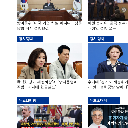
방미통위 “미국 기업 차별 아니다…정통
하원 법사위, 한국 정
망법 취지 설명할것”
개정안 설명 요구
정치/경제
정치/경제
野, 秋 ‘경기 재정비상’에 “李대통령이
추미애 “경기도 재정위
주범…지사때 현금살포”
제 탓…정치공방 말아야
뉴스브리핑
뉴포초대석