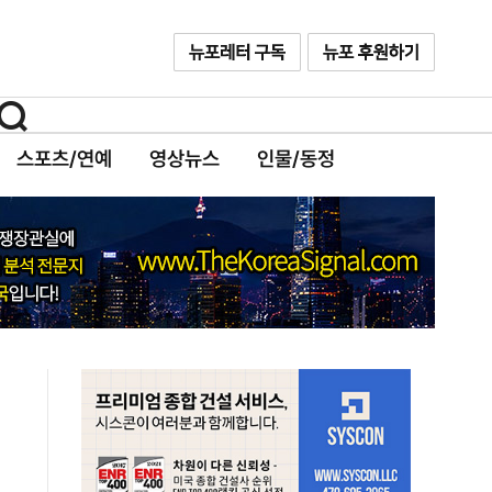
스포츠/연예
영상뉴스
인물/동정