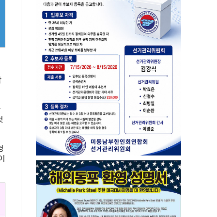
락
국
것
영
것이