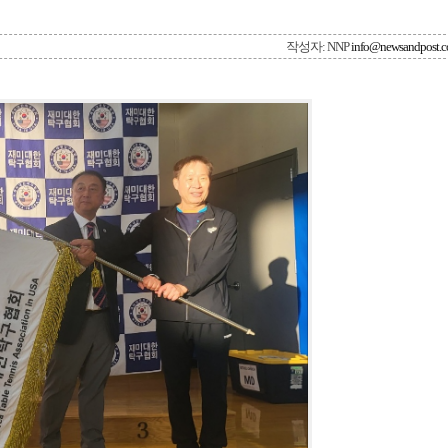
작성자: NNP
info@newsandpost.