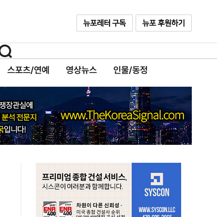
스포츠/연예
영상뉴스
인물/동정