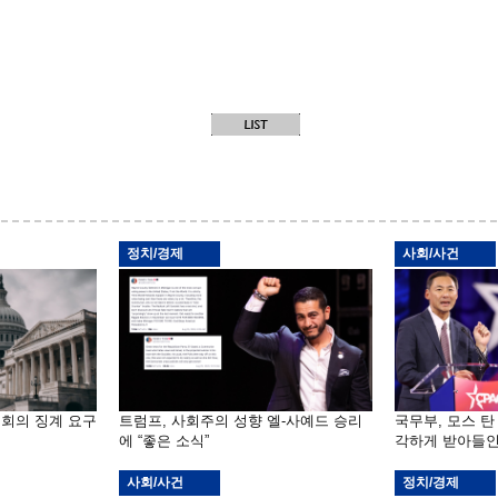
정치/경제
사회/사건
원회의 징계 요구
트럼프, 사회주의 성향 엘-사예드 승리
국무부, 모스 탄
에 “좋은 소식”
각하게 받아들인
사회/사건
정치/경제