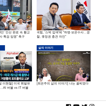
3인’ 인선 완료 속 황교
국힘, '스벅 압색'에 "하명·보은수사…경
사 특검 임명” 촉구
찰, 李정권 충견 자인"
삶의 이야기
널:이현철] 미국 휘발유
[최은주의 삶의 이야기] 나는 꼴찌였다
AI 버블 vs IT 버블