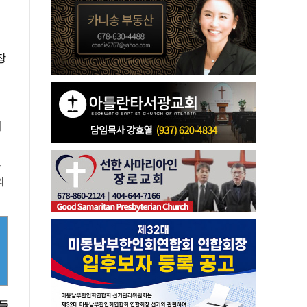
장
위
강
의
대들