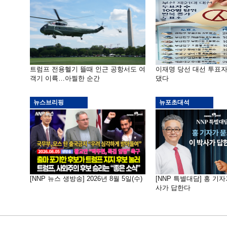
트럼프 전용헬기 뜰때 인근 공항서도 여
이재명 당선 대선 투표
객기 이륙…아찔한 순간
댔다
뉴스브리핑
뉴포초대석
[NNP 뉴스 생방송] 2026년 8월 5일(수)
[NNP 특별대담] 홍 기자
사가 답한다