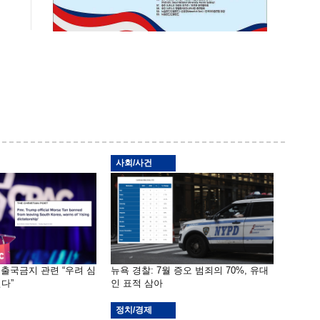
사회/사건
 출국금지 관련 “우려 심
뉴욕 경찰: 7월 증오 범죄의 70%, 유대
다”
인 표적 삼아
정치/경제