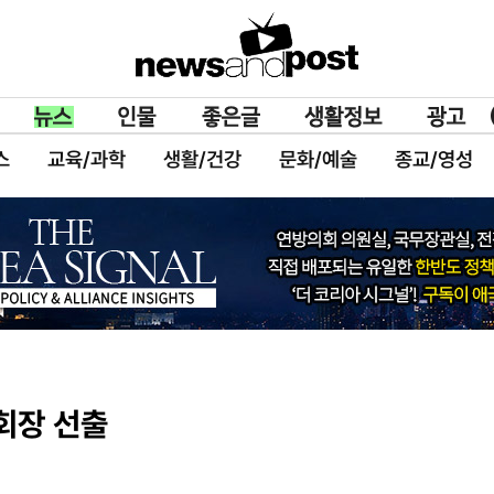
스
교육/과학
생활/건강
문화/예술
종교/영성
회장 선출