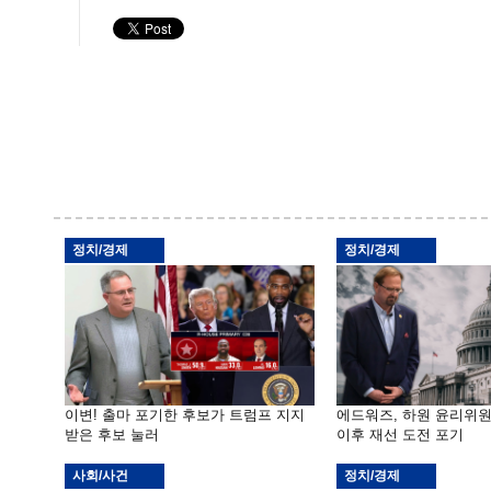
정치/경제
정치/경제
이변! 출마 포기한 후보가 트럼프 지지
에드워즈, 하원 윤리위
받은 후보 눌러
이후 재선 도전 포기
사회/사건
정치/경제