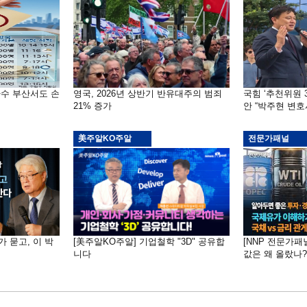
자수 부산서도 손
영국, 2026년 상반기 반유대주의 범죄
국힘 ‘추천위원 
21% 증가
안 “박주현 변호
美주알KO주알
전문가패널
가 묻고, 이 박
[美주알KO주알] 기업철학 "3D" 공유합
[NNP 전문가패
니다
값은 왜 올랐나?…