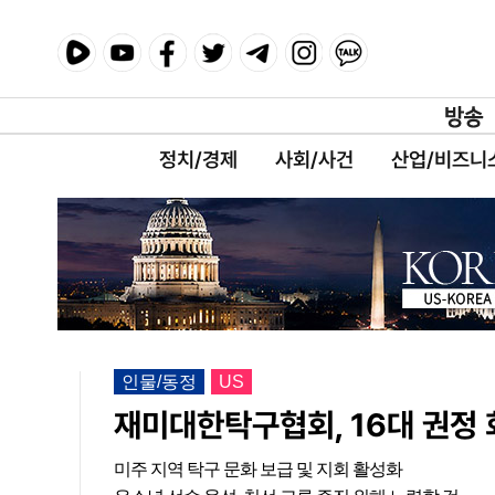
정치/경제
사회/사건
산업/비즈니
인물/동정
US
재미대한탁구협회, 16대 권정 
미주 지역 탁구 문화 보급 및 지회 활성화