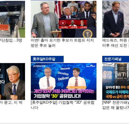
 무단침입…3명
이변! 출마 포기한 후보가 트럼프 지지
에드워즈, 하원
받은 후보 눌러
이후 재선 도전
美주알KO주알
전문가패널
가 묻고, 이 박
[美주알KO주알] 기업철학 "3D" 공유합
[NNP 전문가패
니다
값은 왜 올랐나?…