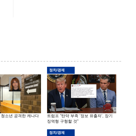
정치/경제
은 청소년 공격한 캐나다
트럼프 “탄약 부족 ‘정보 유출자’, 장기
징역형 구형할 것”
정치/경제