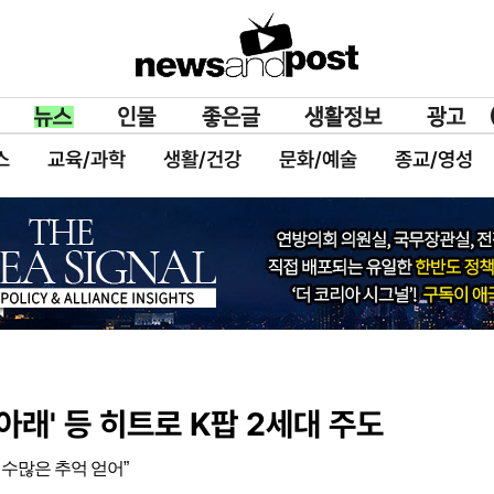
스
교육/과학
생활/건강
문화/예술
종교/영성
래' 등 히트로 K팝 2세대 주도
 수많은 추억 얻어”