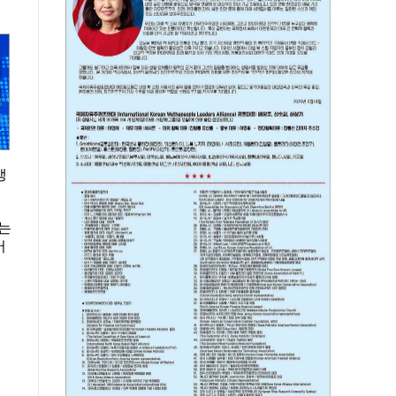
뱅
는
어