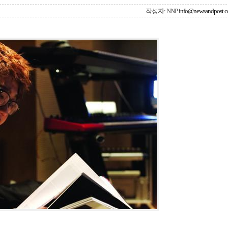
작성자: NNP
info@newsandpost.