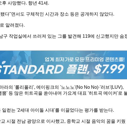
후 사망했다. 향년 41세.
됐다"면서도 구체적인 시간과 장소 등은 공개하지 않았다.
로 알려졌다.
구 작업실에서 쓰러져 있는 그를 발견해 119에 신고했지만 숨
라의 '롤리폴리', 에이핑크의 '노노노'(No No No)·'러브'(LUV),
드의 '뿜뿜' 등 많은 히트곡을 쏟아내며 가요계 대표 '히트곡 메이커'로 
를 일컫는 '2세대 아이돌 시대'를 이끌었다는 평가를 받는다.
교 시절 전남 광양으로 이사했고, 중학교 시절 음악의 꿈을 키웠