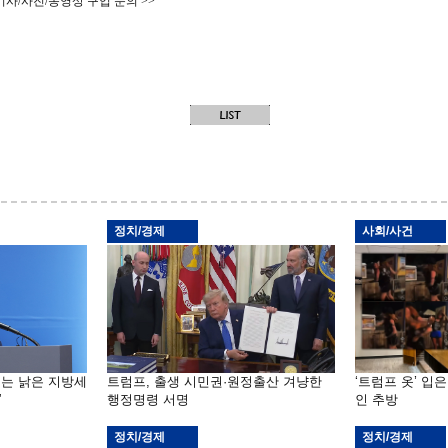
기사/사진/동영상 구입 문의 >>
정치/경제
사회/사건
기는 낡은 지방세
트럼프, 출생 시민권·원정출산 겨냥한
‘트럼프 옷’ 입
”
행정명령 서명
인 추방
정치/경제
정치/경제