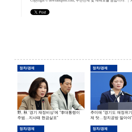
Copyright © newsandpost.com, 무단전재 및 재배포를 금합니다. |
정치/경제
정치/경제
野, 秋 ‘경기 재정비상’에 “李대통령이
추미애 “경기도 재정위
주범…지사때 현금살포”
제 탓…정치공방 말아야
정치/경제
정치/경제