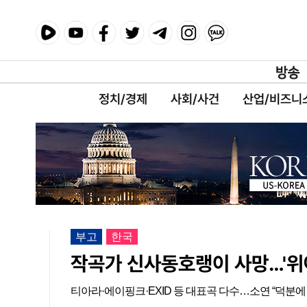
정치/경제
사회/사건
산업/비즈니
부고
한국
작곡가 신사동호랭이 사망…'위아
티아라·에이핑크·EXID 등 대표곡 다수…소연 “덕분에