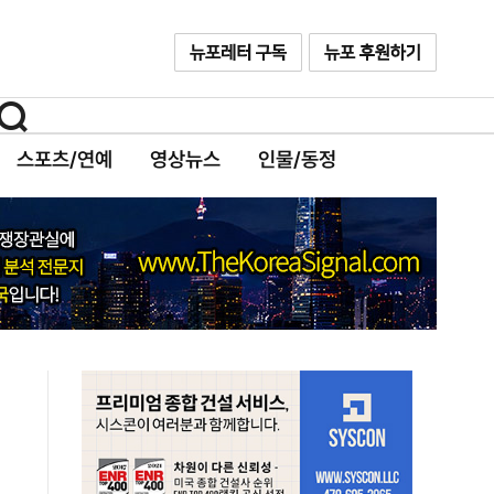
스포츠/연예
영상뉴스
인물/동정