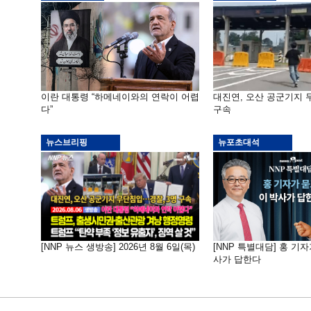
이란 대통령 “하메네이와의 연락이 어렵
대진연, 오산 공군기지
다”
구속
뉴스브리핑
뉴포초대석
[NNP 뉴스 생방송] 2026년 8월 6일(목)
[NNP 특별대담] 홍 기자
사가 답한다