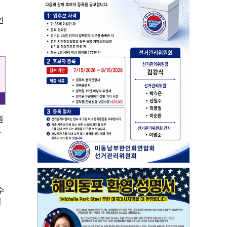
연
원
로
인
수
지