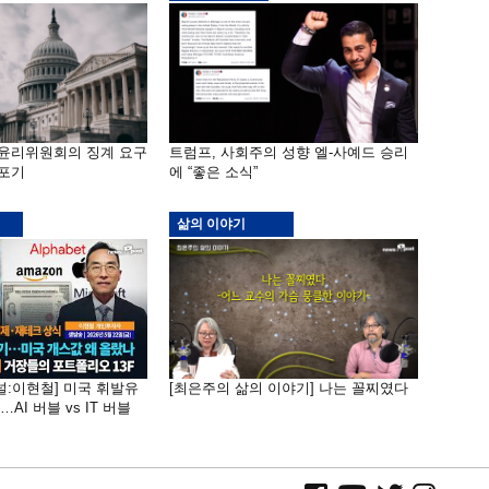
 윤리위원회의 징계 요구
트럼프, 사회주의 성향 엘-사예드 승리
 포기
에 “좋은 소식”
삶의 이야기
널:이현철] 미국 휘발유
[최은주의 삶의 이야기] 나는 꼴찌였다
AI 버블 vs IT 버블