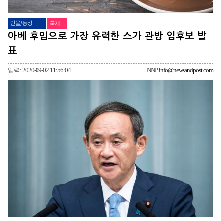
인물/동정
국제
아베 후임으로 가장 유력한 스가 관방 입후보 발
표
입력: 2020-09-02 11:56:04
NNP
info@newsandpost.com