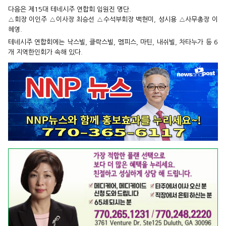
다음은 제15대 테네시주 연합회 임원진 명단.
△회장 이인주 △이사장 최승선 △수석부회장 백현미, 성시용 △사무총장 이
혜영.
테네시주 연합회에는 낙스빌, 클락스빌, 멤피스, 마틴, 내쉬빌, 차타누가 등 6
개 지역한인회가 속해 있다.