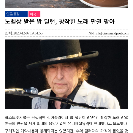
인물/동정
미국
노벨상 받은 밥 딜런, 창작한 노래 판권 팔아
입력: 2020-12-07 19:34:56
NNP
info@newsandpost.com
월스트릿저널은 전설적인 싱어송라이터 밥 딜런이 60년간 창작한 노래
600
여곡의 판권을 세계 최대의 음악기업인 유니버설뮤직에 판매했다고
보도했다.
구체적인 계약내용이 공개되지는 않았지만, 수억 달러대의 가격이 붙었을
것