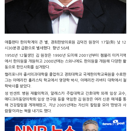
애틀랜타 한의학계의 큰 별, 경희한방의료원 김덕진 원장이 17일(화) 낮 12
시30분경 급환으로 별세했다. 향년 58세.
1958년 12월생인 김 원장은 1990년 도미해 2001년부터 챔블리 터커지역
에서 한의원을 개원하고 2008년에는 스와니에도 한의원을 개원해 다양한 활
동으로 한인사회를 섬겨왔다.
캘리포니아 중서의과대학을 졸업하고 경희대학교 국제한의학교육원을 수료한
그는 아메리칸 홀리스틱 학교에서 영양학 박사, 아메리칸 리버티 대학에서 철
학박사를 받았다.
성 빈센트 병원 재활의학과, 알래스카 주립대학교 간호대학 외래 임상 교수,
매디크리동양의학회 임상 연구원 등을 역임한 김 원장은 여러 신문 매체를 통
해 건강칼럼을 게재해왔고, 지난 2005년에는 자신의 칼럼을 모아 ‘한방과 사
람들’이라는 책을 내기도 했다.