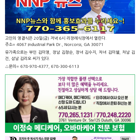
고인의 영결식은 20일(금) 저녁 6시 리장례식장에서 열린다.
주소=
4067 Industrial Park Dr., Norcorss, GA 30071
유가족으로는 부인 김미영, 장남 김창순, 장녀 김수지, 차녀 김미쉘, 차남 김
건, 삼남 김리오 씨가 있다.
△문의= 678-978-4377, 678-300-6113