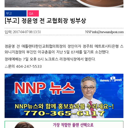
부고
GA
[부고] 정윤영 전 교협회장 빙부상
입력: 2017-04-07 08:13:51
NNP
info@newsandpost.com
정윤영 전 애틀랜타한인교회협의회장의 장인이자 정주희 메트로시티은행 스
와니지점장의 부친인 이규춘옹이 지난 5일 87세를 일기로 소천했다.
장례예배는 7일 오후 8시 노크로스 리장례식장에서 열린다.
△문의 404-247-5533