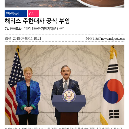
인물/동정
GA
해리스 주한대사 공식 부임
7일 한국도착…“한미 양국은 가장 가까운 친구”
입력: 2018-07-09 11:10:21
NNP
info@newsandpost.com
▲해리 해리스 신임 주한미국대사가 7일 영종도 인천국제공항을 통해 부인(왼쪽)과 함께 입국, 도착 성명