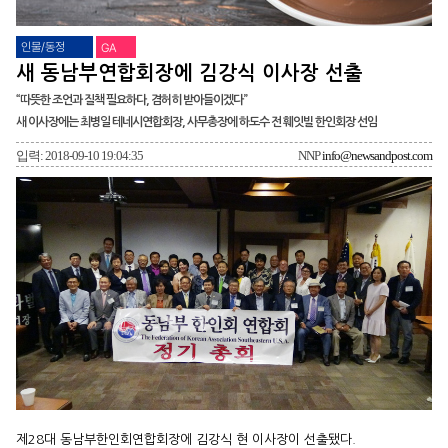
인물/동정
GA
새 동남부연합회장에 김강식 이사장 선출
“따뜻한 조언과 질책 필요하다, 겸허히 받아들이겠다”
새 이사장에는 최병일 테네시연합회장, 사무총장에 하도수 전 훼잇빌 한인회장 선임
입력: 2018-09-10 19:04:35
NNP
info@newsandpost.com
제28대 동남부한인회연합회장에 김강식 현 이사장이 선출됐다.