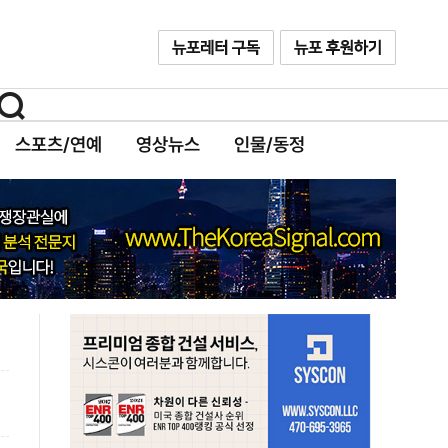
스포츠/연예
영상뉴스
인물/동정