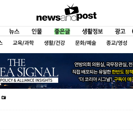
스
교육/과학
생활/건강
문화/예술
종교/영성