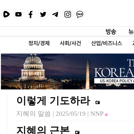
정치/경제
사회/사건
산업/비즈니스
이렇게 기도하라
지혜의 말씀 |
2025/05/19
| NNP
지혜의 근본