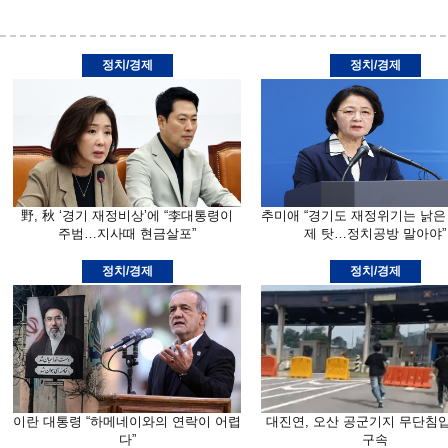
정치/경제
정치/경제
野, 秋 ‘경기 재정비상’에 “李대통령이
추미애 “경기도 재정위기는 낡은
주범…지사때 현금살포”
제 탓…정치공방 말아야”
정치/경제
정치/경제
이란 대통령 “하메네이와의 연락이 어렵
대진연, 오산 공군기지 무단침
다”
구속