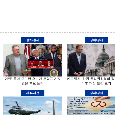
정치/경제
정치/경제
이변! 출마 포기한 후보가 트럼프 지지
에드워즈, 하원 윤리위원회의 징
받은 후보 눌러
이후 재선 도전 포기
사회/사건
정치/경제