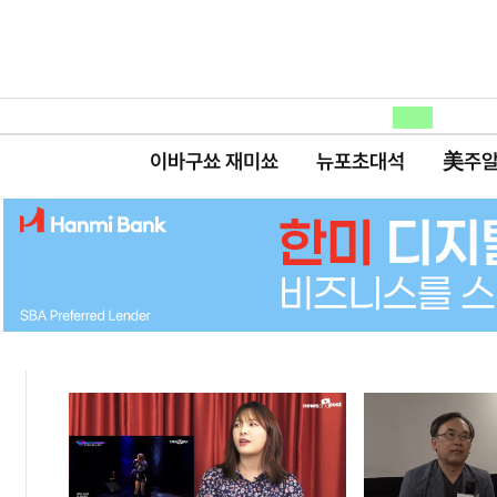
이바구쑈 재미쑈
뉴포초대석
美주알