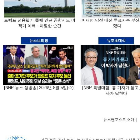
트럼프 전용헬기 뜰때 인근 공항서도 여
이재명 당선 대선 투표자수 부산
객기 이륙…아찔한 순간
댔다
뉴스브리핑
뉴포초대석
[NNP 뉴스 생방송] 2026년 8월 5일(수)
[NNP 특별대담] 홍 기자가 묻고,
사가 답한다
뉴스앤포스트 소개
|