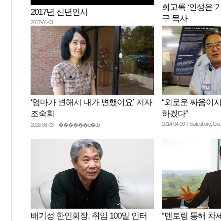
회고록 ‘인생은 
2017년 신년인사
구 목사
2017-01-01
2016-08-15 | ��Ʋ��
“외로운 싸움이
‘엄마가 변해서 내가 변했어요’ 저자
하겠다”
조숙희
2014-04-09 | Statesboro, Geo
2016-08-03 | ������α�ȸ
배기성 한인회장, 취임 100일 인터
“멘토링 통해 차