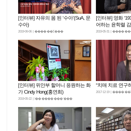
[인터뷰] 자유의 몸 된 ‘수아’(SuA, 문
[인터뷰] 영화 ‘1
수아)
어하는 윤학렬 감
2019-06-06 | ���� ��Ʃ���
2019-05-31 | ���� �
[인터뷰] 위안부 할머니 응원하는 화
“치매 치료 연구
가 Cindy Hong(홍연희)
2017-12-19 | ���� 
2019-05-22 | ī�� ���� ���ʹ���